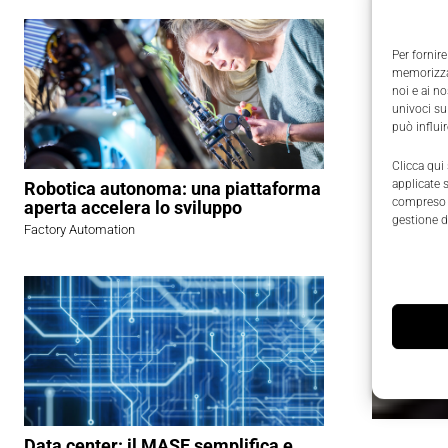
Per fornire
memorizzar
noi e ai n
univoci su
può influi
Clicca qui
applicate 
Robotica autonoma: una piattaforma
compreso i
aperta accelera lo sviluppo
gestione d
Factory Automation
Data center: il MASE semplifica e