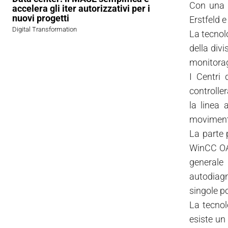
Con una l
accelera gli iter autorizzativi per i
nuovi progetti
Erstfeld e
Digital Transformation
La tecnol
della div
monitoragg
I Centri 
controller
la linea 
movimenta
La parte 
WinCC OA;
generale 
autodiagn
singole p
La tecnol
esiste un