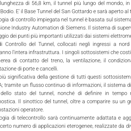
unghezza di 56,8 km, il tunnel più lungo del mondo, in f
 Bodio. E' il Base Tunnel del San Gottardo e sarà aperto al t
ogia di controllo impiegata nel tunnel è basata sul sis
isione Industry Automation di Siemens. Il sistema di super
io dei punti più importanti utilizzati dai sistemi elettrom
di Controllo del Tunnel, collocati negli ingressi a nor
anno l'intera infrastruttura. I singoli sottosistemi che co
aerea di contatto del treno, la ventilazione, il condizion
zione di porte e cancelli.
più significativa della gestione di tutti questi sottosist
 tramite un flusso continuo di informazioni, il sistema d
dello stato del tunnel, nonché di definire in tempo r
ostica. Il sinottico del tunnel, oltre a comparire su un
ostazioni operatore.
ogia di telecontrollo sarà continuamente adattata e aggi
 certo numero di applicazioni eterogenee, realizzate da di