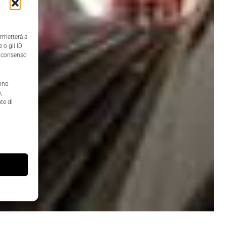
ermetterà a
 o gli ID
il consenso
anno
,
te di