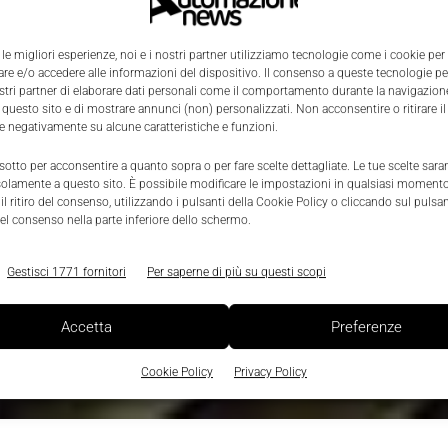
 le migliori esperienze, noi e i nostri partner utilizziamo tecnologie come i cookie per
e e/o accedere alle informazioni del dispositivo. Il consenso a queste tecnologie p
ostri partner di elaborare dati personali come il comportamento durante la navigazione
 questo sito e di mostrare annunci (non) personalizzati. Non acconsentire o ritirare 
re negativamente su alcune caratteristiche e funzioni.
 sotto per acconsentire a quanto sopra o per fare scelte dettagliate. Le tue scelte sar
solamente a questo sito. È possibile modificare le impostazioni in qualsiasi momento
l ritiro del consenso, utilizzando i pulsanti della Cookie Policy o cliccando sul pulsan
el consenso nella parte inferiore dello schermo.
Gestisci 1771 fornitori
Per saperne di più su questi scopi
Accetta
Preferenze
Cookie Policy
Privacy Policy