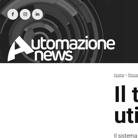
Home
Proce
Il
ut
Il sistema