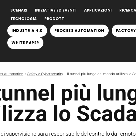
SCENARI
INIZIATIVE ED EVENTI
APPLICAZIONI
RICERCA
TECNOLOGIA
PRODOTTI
INDUSTRIA 4.0
PROCESS AUTOMATION
FACTORY
WHITE PAPER
ss Automation
Safety e Cybersecurity
Il tunnel più lungo del mondo utilizza lo 
 tunnel più lu
ilizza lo Sca
 di supervisione sarà responsabile del controllo da remoto 