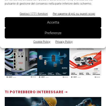
pulsante di gestione del consenso nella parte inferiore dello schermo.
Gestisci 1771 fornitori
Per saperne di più su questi scopi
Accetta
LEGGI LA RIVISTA ⇢
Preferenze
Cookie Policy
Privacy Policy
TI POTREBBERO INTERESSARE ⇢