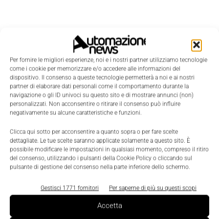
Per fornire le migliori esperienze, noi e i nostri partner utilizziamo tecnologie
come i cookie per memorizzare e/o accedere alle informazioni del
dispositivo. Il consenso a queste tecnologie permetterà a noi e ai nostri
partner di elaborare dati personali come il comportamento durante la
navigazione o gli ID univoci su questo sito e di mostrare annunci (non)
personalizzati. Non acconsentire o ritirare il consenso può influire
negativamente su alcune caratteristiche e funzioni.
Clicca qui sotto per acconsentire a quanto sopra o per fare scelte
dettagliate. Le tue scelte saranno applicate solamente a questo sito. È
possibile modificare le impostazioni in qualsiasi momento, compreso il ritiro
del consenso, utilizzando i pulsanti della Cookie Policy o cliccando sul
LEGGI LA RIVISTA ⇢
pulsante di gestione del consenso nella parte inferiore dello schermo.
Gestisci 1771 fornitori
Per saperne di più su questi scopi
Accetta