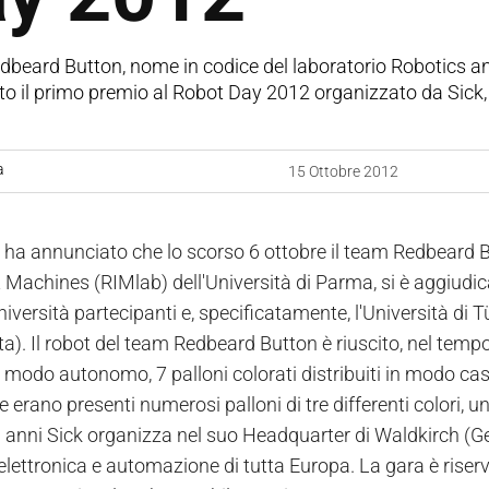
dbeard Button, nome in codice del laboratorio Robotics and
o il primo premio al Robot Day 2012 organizzato da Sick, 
a
15 Ottobre 2012
ia ha annunciato che lo scorso 6 ottobre il team Redbeard 
nt Machines (RIMlab) dell'Università di Parma, si è aggiud
niversità partecipanti e, specificatamente, l'Università di 
ta). Il robot del team Redbeard Button è riuscito, nel tempo 
 modo autonomo, 7 palloni colorati distribuiti in modo casu
e erano presenti numerosi palloni di tre differenti colori, 
i anni Sick organizza nel suo Headquarter di Waldkirch (Ge
 elettronica e automazione di tutta Europa. La gara è riser