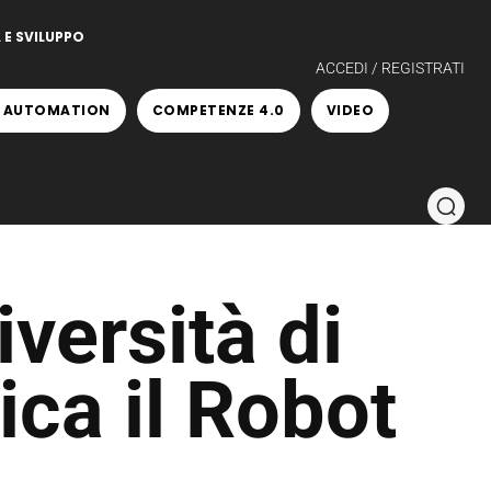
 E SVILUPPO
ACCEDI / REGISTRATI
 AUTOMATION
COMPETENZE 4.0
VIDEO
iversità di
ca il Robot