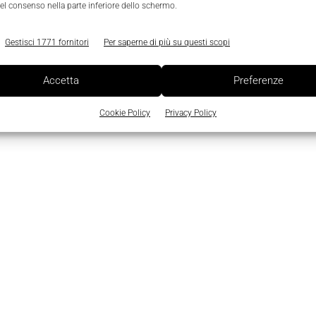
el consenso nella parte inferiore dello schermo.
Gestisci 1771 fornitori
Per saperne di più su questi scopi
Accetta
Preferenze
Cookie Policy
Privacy Policy