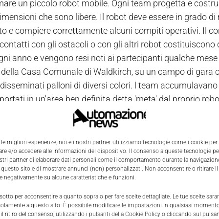
re un piccolo robot mobile. Ogni team progetta e costrui
mensioni che sono libere. Il robot deve essere in grado di m
 e compiere correttamente alcuni compiti operativi. Il cor
contatti con gli ostacoli o con gli altri robot costituiscono 
gni anno e vengono resi noti ai partecipanti qualche mese 
a della Casa Comunale di Waldkirch, su un campo di gara cos
disseminati palloni di diversi colori. l team accumulavano 
 portati in un'area ben definita detta 'meta' dal proprio rob
bot costruiti da giovani progettisti, ma il Robot Day è l'u
a privata in Europa. Per permettere ai team di costruire il
e università o scuola richiedente, i propri prodotti, e nella
 le migliori esperienze, noi e i nostri partner utilizziamo tecnologie come i cookie per
e e/o accedere alle informazioni del dispositivo. Il consenso a queste tecnologie p
del movimento, scanner per evitare collisioni, telecamere per
ostri partner di elaborare dati personali come il comportamento durante la navigazione
 questo sito e di mostrare annunci (non) personalizzati. Non acconsentire o ritirare 
re negativamente su alcune caratteristiche e funzioni.
 sotto per acconsentire a quanto sopra o per fare scelte dettagliate. Le tue scelte sar
solamente a questo sito. È possibile modificare le impostazioni in qualsiasi momento
l ritiro del consenso, utilizzando i pulsanti della Cookie Policy o cliccando sul pulsan