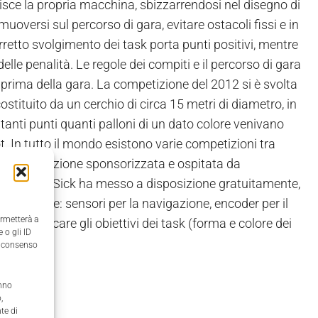
sce la propria macchina, sbizzarrendosi nel disegno di
uoversi sul percorso di gara, evitare ostacoli fissi e in
retto svolgimento dei task porta punti positivi, mentre
delle penalità. Le regole dei compiti e il percorso di gara
prima della gara. La competizione del 2012 si è svolta
tituito da un cerchio di circa 15 metri di diametro, in
tanti punti quanti palloni di un dato colore venivano
ot. In tutto il mondo esistono varie competizioni tra
nica competizione sponsorizzata e ospitata da
 loro robot, Sick ha messo a disposizione gratuitamente,
 fattispecie: sensori per la navigazione, encoder per il
ermetterà a
 identificare gli obiettivi dei task (forma e colore dei
 o gli ID
il consenso
anno
,
te di