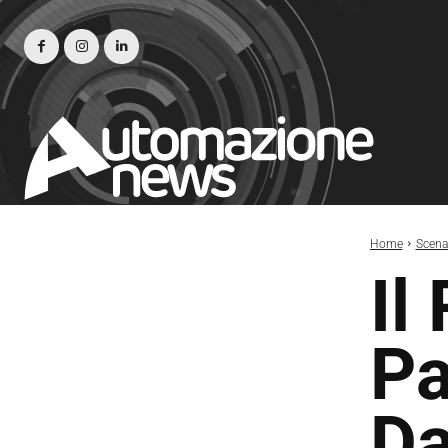
Home
Scena
Il
Pa
Da