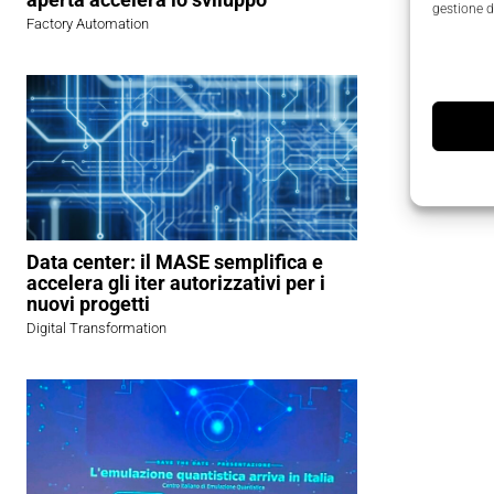
gestione d
Factory Automation
Data center: il MASE semplifica e
accelera gli iter autorizzativi per i
nuovi progetti
Digital Transformation