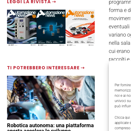
LEGGI LA RIVISTA ⇢
programma
forma e di
movimento
eventuali 
variano o
nella sal
cui erano 
raccolti e
piccoli ro
TI POTREBBERO INTERESSARE ⇢
un'aziend
a qualunqu
Per fornire
memorizzar
controllo 
noi e ai n
palloni).
univoci su
può influi
Clicca qui
applicate 
Robotica autonoma: una piattaforma
compreso i
aperta accelera lo sviluppo