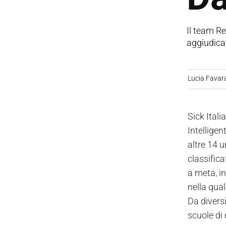
Il team Re
aggiudicat
Lucia Favar
Sick Ital
Intellige
altre 14 u
classifica
a meta, in
nella qual
Da divers
scuole di