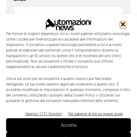
Azienda
Per fornire le migliori esperienze, noi e i nostri partner utilizziamo tecnologie
come i cookie per memorizzare e/o accedere alle informazioni del
dispositivo. Il consenso a queste tecnologie permetterà a noi e ai nostri
partner di elaborare dati personali come il comportamento durante la
Telefono
navigazione o gli ID univoci su questo sito e di mostrare annunci (non)
personalizzati. Non acconsentire o ritirare il consenso può influire
negativamente su alcune caratteristiche e funzioni.
Clicca qui sotto per acconsentire a quanto sopra o per fare scelte
Oggetto
dettagliate. Le tue scelte saranno applicate solamente a questo sito. È
possibile modificare le impostazioni in qualsiasi momento, compreso il ritiro
del consenso, utilizzando i pulsanti della Cookie Policy o cliccando sul
pulsante di gestione del consenso nella parte inferiore dello schermo.
Messaggio
*
Gestisci 1771 fornitori
Per saperne di più su questi scopi
Accetta