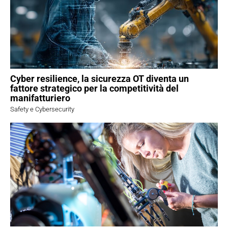
Cyber resilience, la sicurezza OT diventa un
fattore strategico per la competitività del
manifatturiero
Safety e Cybersecurity