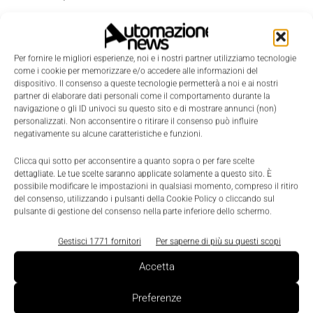
Questa soluzione integrata a ingombro ridotto ha
avuto un analogo successo in combinazione con un
Per fornire le migliori esperienze, noi e i nostri partner utilizziamo tecnologie
carrello frontale ibrido: ancora una volta, infatti, il
come i cookie per memorizzare e/o accedere alle informazioni del
dispositivo. Il consenso a queste tecnologie permetterà a noi e ai nostri
risultato è stato positivo in termini di risparmio di
partner di elaborare dati personali come il comportamento durante la
carburante (30%) e produttività, nonché di risposte
navigazione o gli ID univoci su questo sito e di mostrare annunci (non)
personalizzati. Non acconsentire o ritirare il consenso può influire
più veloci dell'operatore nel sollevamento,
negativamente su alcune caratteristiche e funzioni.
nell'abbassamento e nella conduzione.
Clicca qui sotto per acconsentire a quanto sopra o per fare scelte
dettagliate. Le tue scelte saranno applicate solamente a questo sito. È
Anche la
manutenzione
è risultata più semplice
possibile modificare le impostazioni in qualsiasi momento, compreso il ritiro
del consenso, utilizzando i pulsanti della Cookie Policy o cliccando sul
grazie al design modulare del sistema e alla
pulsante di gestione del consenso nella parte inferiore dello schermo.
funzionalità di autodiagnostica, con una previsione
Gestisci 1771 fornitori
Per saperne di più su questi scopi
di fino a 100 tonnellate di emissioni di CO
in meno
2
prodotte nell'arco di un anno in un tempo di
Accetta
funzionamento medio di 5.000 ore.
Con la
Preferenze
previsione di ridurre le emissioni di CO2 nell’arco