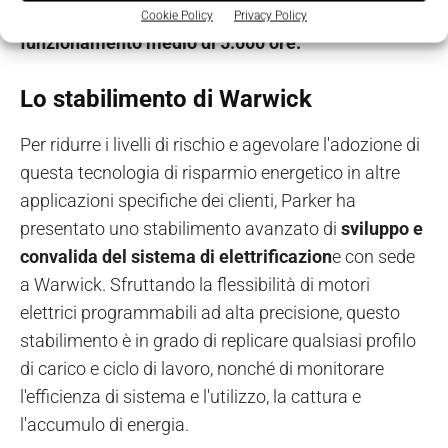
di un anno fino a 100 tonnellate, con un
Cookie Policy
Privacy Policy
funzionamento medio di 5.000 ore.
Lo stabilimento di Warwick
Per ridurre i livelli di rischio e agevolare l'adozione di
questa tecnologia di risparmio energetico in altre
applicazioni specifiche dei clienti, Parker ha
presentato uno stabilimento avanzato di
sviluppo e
convalida del sistema di elettrificazion
e con sede
a Warwick. Sfruttando la flessibilità di motori
elettrici programmabili ad alta precisione, questo
stabilimento è in grado di replicare qualsiasi profilo
di carico e ciclo di lavoro, nonché di monitorare
l'efficienza di sistema e l'utilizzo, la cattura e
l'accumulo di energia.