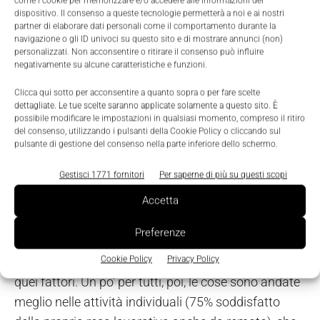
come i cookie per memorizzare e/o accedere alle informazioni del
La parte sociale, collaborativa e aggregativa del
dispositivo. Il consenso a queste tecnologie permetterà a noi e ai nostri
lavoro è la più fragile da remoto e una grande sfida
partner di elaborare dati personali come il comportamento durante la
navigazione o gli ID univoci su questo sito e di mostrare annunci (non)
per i manager: il nuovo paradigma del lavoro ibrido
personalizzati. Non acconsentire o ritirare il consenso può influire
dovrà coniugarsi con un nuovo modello di
negativamente su alcune caratteristiche e funzioni.
leadership, basato su
fiducia, empatia e learning by
Clicca qui sotto per acconsentire a quanto sopra o per fare scelte
doing
.
dettagliate. Le tue scelte saranno applicate solamente a questo sito. È
possibile modificare le impostazioni in qualsiasi momento, compreso il ritiro
del consenso, utilizzando i pulsanti della Cookie Policy o cliccando sul
Dall’indagine di BCG “
What 12.000 employees have
pulsante di gestione del consenso nella parte inferiore dello schermo.
to say about the future of remote work
”, infatti,
Gestisci 1771 fornitori
Per saperne di più su questi scopi
risulta che il 79% di chi era soddisfatto sui fronti
della connettività sociale, salute fisica e mentale e
Accetta
degli strumenti di lavoro abbia riscontrato
ottimi
Preferenze
risultati in termini di produttività
, percentuale che
Cookie Policy
Privacy Policy
crolla al 16% in chi ha avuto problemi per due o tre di
quei fattori. Un po’ per tutti, poi, le cose sono andate
meglio nelle attività individuali (75% soddisfatto