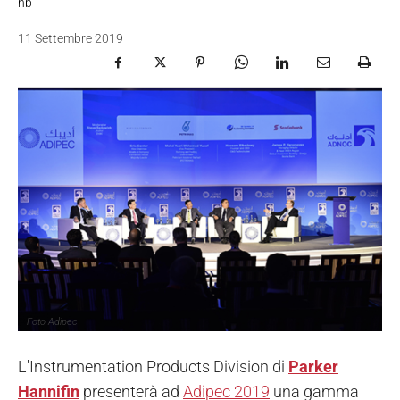
nb
11 Settembre 2019
Foto Adipec
L'Instrumentation Products Division di
Parker
Hannifin
presenterà ad
Adipec 2019
una gamma