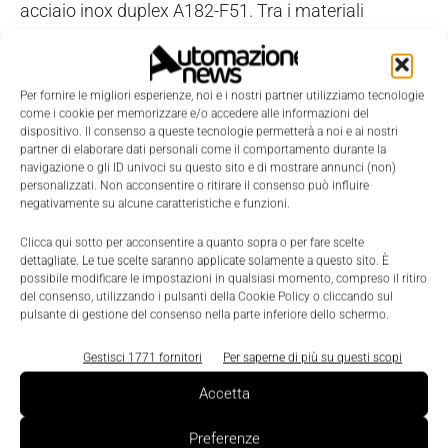
acciaio inox duplex A182-F51. Tra i materiali
opzionali resistenti alla corrosione, vi sono il super
duplex, il Monel, l'Hastelloy, il 6Mo e l'Incoloy 625,
tutti soggetti ai vincoli fisici di layout
Per fornire le migliori esperienze, noi e i nostri partner utilizziamo tecnologie
come i cookie per memorizzare e/o accedere alle informazioni del
dell'installazione.
dispositivo. Il consenso a queste tecnologie permetterà a noi e ai nostri
partner di elaborare dati personali come il comportamento durante la
navigazione o gli ID univoci su questo sito e di mostrare annunci (non)
Elettrovalvole per dispositivi di
personalizzati. Non acconsentire o ritirare il consenso può influire
comando attuatori
negativamente su alcune caratteristiche e funzioni.
Clicca qui sotto per acconsentire a quanto sopra o per fare scelte
Parker esporrà anche la nuova gamma di
dettagliate. Le tue scelte saranno applicate solamente a questo sito. È
possibile modificare le impostazioni in qualsiasi momento, compreso il ritiro
elettrovalvole
per dispositivi di comando attuatori,
del consenso, utilizzando i pulsanti della Cookie Policy o cliccando sul
che consentono di raggiungere una temperatura
pulsante di gestione del consenso nella parte inferiore dello schermo.
ambiente di -40 °C e di usufruire della piena
Gestisci 1771 fornitori
Per saperne di più su questi scopi
tracciabilità del materiale.
Accetta
Il
principale vantaggio della serie X risiede nel
Preferenze