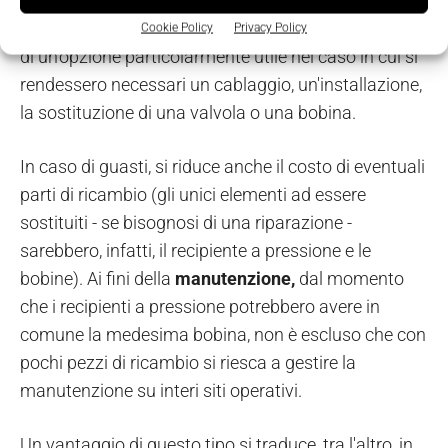
design modulare delle bobine
, che possono essere,
di fatto, rimosse dai recipienti a pressione. Si tratta
Cookie Policy
Privacy Policy
di un'opzione particolarmente utile nel caso in cui si
rendessero necessari un cablaggio, un'installazione,
la sostituzione di una valvola o una bobina.
In caso di guasti, si riduce anche il costo di eventuali
parti di ricambio (gli unici elementi ad essere
sostituiti - se bisognosi di una riparazione -
sarebbero, infatti, il recipiente a pressione e le
bobine). Ai fini della
manutenzione,
dal momento
che i recipienti a pressione potrebbero avere in
comune la medesima bobina, non è escluso che con
pochi pezzi di ricambio si riesca a gestire la
manutenzione su interi siti operativi.
Un vantaggio di questo tipo si traduce, tra l'altro, in