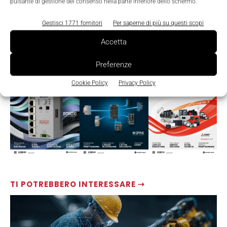
pulsante di gestione del consenso nella parte inferiore dello schermo.
Gestisci 1771 fornitori
Per saperne di più su questi scopi
Accetta
LEGGI LA RIVISTA ⇢
Preferenze
Cookie Policy
Privacy Policy
TI POTREBBERO INTERESSARE ⇢