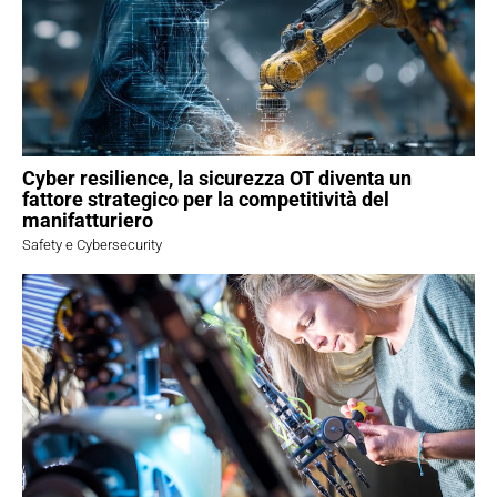
Cyber resilience, la sicurezza OT diventa un
fattore strategico per la competitività del
manifatturiero
Safety e Cybersecurity