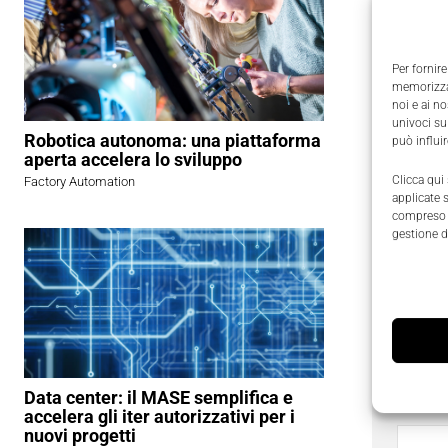
Un buon p
grandezza 
liberamen
Per fornire
quanto più
memorizzar
noi e ai n
compiono 
univoci su
Robotica autonoma: una piattaforma
3532/50) 
può influi
aperta accelera lo sviluppo
Clicca qui
Factory Automation
Inoltre la
applicate 
compreso i
misure, es
gestione d
Richied
I campi
Data center: il MASE semplifica e
Nome
accelera gli iter autorizzativi per i
nuovi progetti