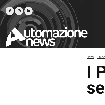
Home
Prodot
I 
se