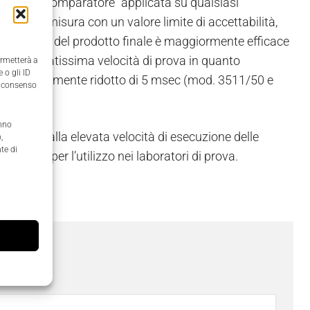
 funzione “comparatore” applicata su qualsiasi
ultato di misura con un valore limite di accettabilità,
 selezione del prodotto finale è maggiormente efficace
una elevatissima velocità di prova in quanto
ermetterà a
 o gli ID
po decisamente ridotto di 5 msec (mod. 3511/50 e
il consenso
anno
ssociata alla elevata velocità di esecuzione delle
,
te di
dicati per l’utilizzo nei laboratori di prova.
ome
*