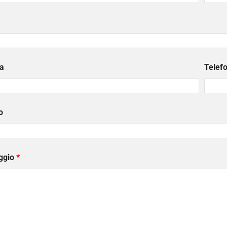
a
Telef
o
ggio
*