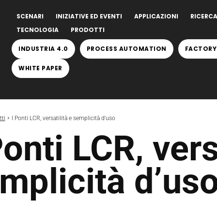
SCENARI
INIZIATIVE ED EVENTI
APPLICAZIONI
RICERCA
TECNOLOGIA
PRODOTTI
INDUSTRIA 4.0
PROCESS AUTOMATION
FACTORY
WHITE PAPER
ti
I Ponti LCR, versatilità e semplicità d'uso
Ponti LCR, vers
mplicità d’us