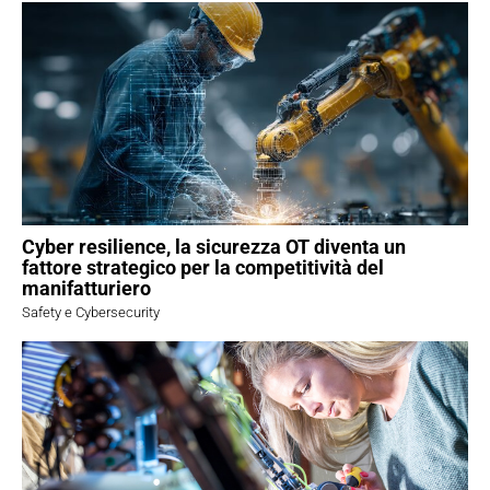
Cyber resilience, la sicurezza OT diventa un
fattore strategico per la competitività del
manifatturiero
Safety e Cybersecurity