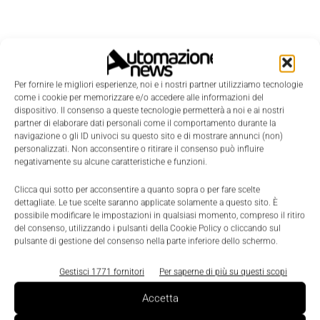
Per fornire le migliori esperienze, noi e i nostri partner utilizziamo tecnologie
come i cookie per memorizzare e/o accedere alle informazioni del
dispositivo. Il consenso a queste tecnologie permetterà a noi e ai nostri
partner di elaborare dati personali come il comportamento durante la
navigazione o gli ID univoci su questo sito e di mostrare annunci (non)
personalizzati. Non acconsentire o ritirare il consenso può influire
negativamente su alcune caratteristiche e funzioni.
Clicca qui sotto per acconsentire a quanto sopra o per fare scelte
dettagliate. Le tue scelte saranno applicate solamente a questo sito. È
possibile modificare le impostazioni in qualsiasi momento, compreso il ritiro
del consenso, utilizzando i pulsanti della Cookie Policy o cliccando sul
LEGGI LA RIVISTA ⇢
pulsante di gestione del consenso nella parte inferiore dello schermo.
Gestisci 1771 fornitori
Per saperne di più su questi scopi
Accetta