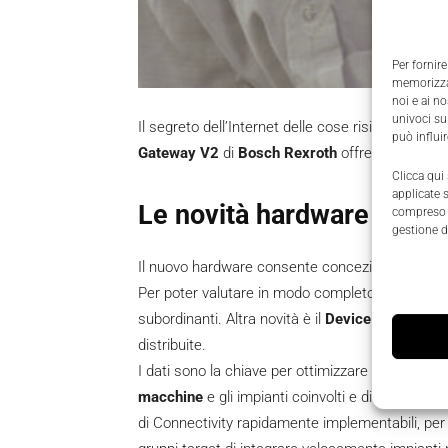
Per fornire
memorizzar
noi e ai n
univoci su
Il segreto dell’Internet delle cose risiede nel s
può influi
Gateway V2
di
Bosch Rexroth
offre molte nuove
Clicca qui
applicate 
Le novità hardware e sof
compreso i
gestione d
Il nuovo hardware consente concezioni adattabili
Per poter valutare in modo completo stati e process
subordinanti. Altra novità è il
Device Portal
, sv
distribuite.
I dati sono la chiave per ottimizzare la Overall 
macchine
e gli impianti coinvolti e di
rendere meg
di Connectivity rapidamente implementabili, pe