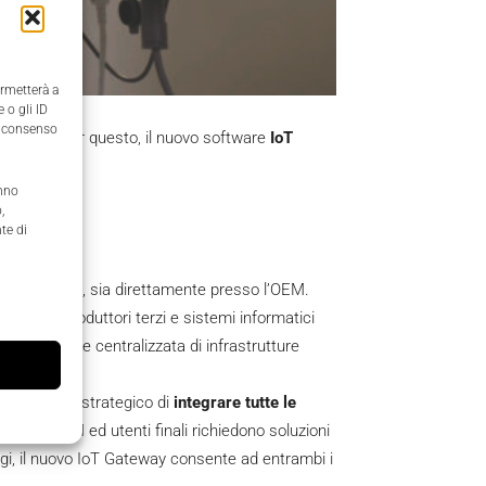
ermetterà a
 o gli ID
il consenso
d. Proprio per questo, il nuovo software
IoT
anno
,
te di
 preesistenti, sia direttamente presso l’OEM.
trollo di produttori terzi e sistemi informatici
una gestione centralizzata di infrastrutture
ll’obiettivo strategico di
integrare tutte le
mento. OEM ed utenti finali richiedono soluzioni
ggi, il nuovo IoT Gateway consente ad entrambi i