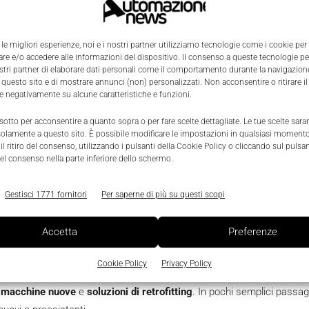
 le migliori esperienze, noi e i nostri partner utilizziamo tecnologie come i cookie per
e e/o accedere alle informazioni del dispositivo. Il consenso a queste tecnologie p
ostri partner di elaborare dati personali come il comportamento durante la navigazione
 questo sito e di mostrare annunci (non) personalizzati. Non acconsentire o ritirare 
oftware: senza software, non esisterebbero gli smart device, né il Clou
re negativamente su alcune caratteristiche e funzioni.
 possibilità di Connectivity.
 sotto per acconsentire a quanto sopra o per fare scelte dettagliate. Le tue scelte sar
solamente a questo sito. È possibile modificare le impostazioni in qualsiasi momento
tware
l ritiro del consenso, utilizzando i pulsanti della Cookie Policy o cliccando sul pulsan
el consenso nella parte inferiore dello schermo.
 e scalabili per una o più macchine ed è utilizzabile sia su macchine
Gestisci 1771 fornitori
Per saperne di più su questi scopi
i, l’utente ha la possibilità di collegare ulteriori sensori, unità di con
iluppato in collaborazione da Rexroth e Bosch Connected Industry, per 
Accetta
Preferenze
Equipment Efficiency (OEE). Con IoT Gateway, le aziende si avvicinano a
Cookie Policy
Privacy Policy
lio visibili i processi,
a scopo di valutazione e di costante migliora
r
macchine nuove
e
soluzioni di retrofitting
. In pochi semplici passa