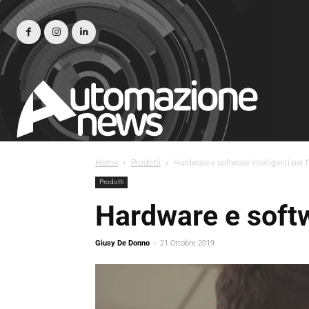
Home
Prodotti
Hardware e software intelligenti per l’
Prodotti
Hardware e softwa
Giusy De Donno
-
21 Ottobre 2019