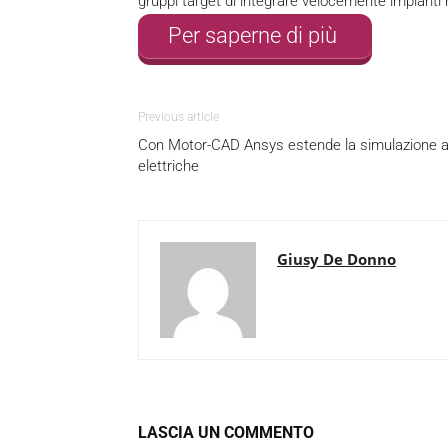
gruppi target di integrare velocemente impianti 
Per saperne di più
Previous article
Con Motor-CAD Ansys estende la simulazione al
elettriche
Giusy De Donno
LASCIA UN COMMENTO