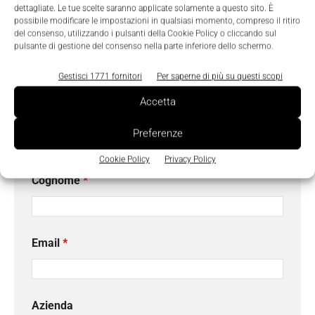
dettagliate. Le tue scelte saranno applicate solamente a questo sito. È
possibile modificare le impostazioni in qualsiasi momento, compreso il ritiro
del consenso, utilizzando i pulsanti della Cookie Policy o cliccando sul
pulsante di gestione del consenso nella parte inferiore dello schermo.
Gestisci 1771 fornitori
Per saperne di più su questi scopi
Richiedi maggiori informazioni
I campi contrassegnati con
*
sono obbligatori.
Accetta
Nome
*
Preferenze
Cookie Policy
Privacy Policy
Cognome
*
Email
*
Azienda