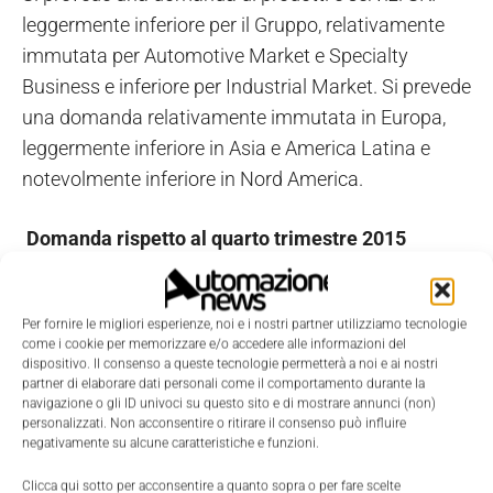
leggermente inferiore per il Gruppo, relativamente
immutata per Automotive Market e Specialty
Business e inferiore per Industrial Market. Si prevede
una domanda relativamente immutata in Europa,
leggermente inferiore in Asia e America Latina e
notevolmente inferiore in Nord America.
Domanda rispetto al quarto trimestre 2015
Si prevede una domanda di prodotti e servizi SKF
Per fornire le migliori esperienze, noi e i nostri partner utilizziamo tecnologie
relativamente immutata per il Gruppo, superiore per
come i cookie per memorizzare e/o accedere alle informazioni del
Automotive Market, leggermente superiore per
dispositivo. Il consenso a queste tecnologie permetterà a noi e ai nostri
partner di elaborare dati personali come il comportamento durante la
Specialty Business e relativamente invariata per
navigazione o gli ID univoci su questo sito e di mostrare annunci (non)
Industrial Market. Si prevede una domanda
personalizzati. Non acconsentire o ritirare il consenso può influire
negativamente su alcune caratteristiche e funzioni.
superiore in Europa, leggermente inferiore in Nord
America e inferiore in America Latina e Asia.
Clicca qui sotto per acconsentire a quanto sopra o per fare scelte