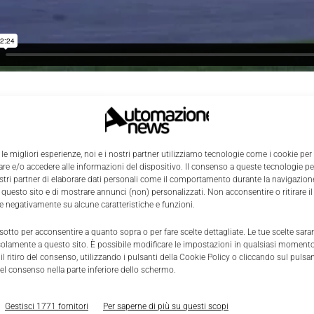
 le migliori esperienze, noi e i nostri partner utilizziamo tecnologie come i cookie per
e e/o accedere alle informazioni del dispositivo. Il consenso a queste tecnologie p
ostri partner di elaborare dati personali come il comportamento durante la navigazione
 questo sito e di mostrare annunci (non) personalizzati. Non acconsentire o ritirare 
re negativamente su alcune caratteristiche e funzioni.
 sotto per acconsentire a quanto sopra o per fare scelte dettagliate. Le tue scelte sar
solamente a questo sito. È possibile modificare le impostazioni in qualsiasi momento
l ritiro del consenso, utilizzando i pulsanti della Cookie Policy o cliccando sul pulsan
el consenso nella parte inferiore dello schermo.
Gestisci 1771 fornitori
Per saperne di più su questi scopi