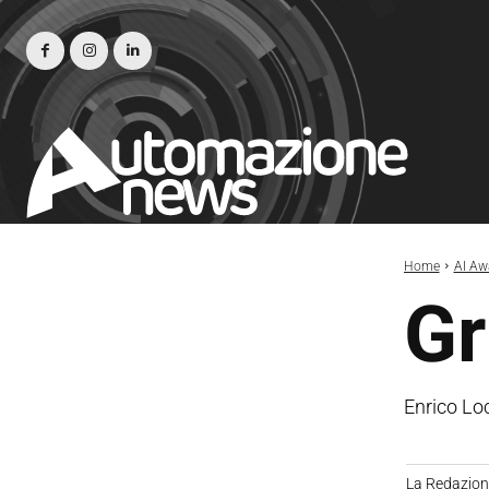
Home
AI Aw
Gr
Enrico Loc
La Redazio