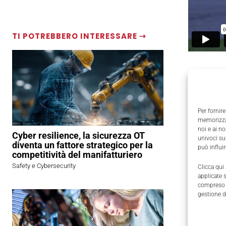
TI POTREBBERO INTERESSARE ⇢
Per fornire
memorizzar
noi e ai n
Cyber resilience, la sicurezza OT
univoci su
diventa un fattore strategico per la
può influi
competitività del manifatturiero
Safety e Cybersecurity
Clicca qui
applicate 
compreso i
gestione d