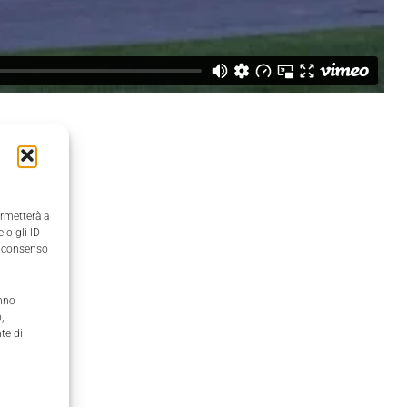
ermetterà a
 o gli ID
il consenso
anno
,
te di