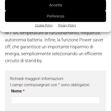
delle batterie costante, es. ambulanze e camper. In
Accetta
secondo luogo, la presenza del display LCD
Preferenze
integrato, con le seguenti indicazioni: tensione
ingresso batterie, tensione uscita, potenza collegata
Cookie Policy
Privacy Policy
W / VA, temperature di funzionamento, frequenze,
autonomia batteria. Infine, la funzione Power saver
off, che garantisce un importante risparmio di
energia, semplicemente selezionando un efficiente
circuito di stand-by.
Richiedi maggiori informazioni
I campi contrassegnati con
*
sono obbligatori.
Nome
*