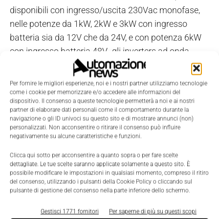
disponibili con ingresso/uscita 230Vac monofase,
nelle potenze da 1kW, 2kW e 3kW con ingresso
batteria sia da 12V che da 24V, e con potenza 6kW
con ingresso batteria 48V, gli inverters ad onda
sinusoidale pura della serie Star di Kert sono idonei
all’alimentazione di qualsiasi tipo di carico o
Per fornire le migliori esperienze, noi e i nostri partner utilizziamo tecnologie
apparecchiatura, compresi carichi fortemente
come i cookie per memorizzare e/o accedere alle informazioni del
dispositivo. Il consenso a queste tecnologie permetterà a noi e ai nostri
induttivi, e hanno una elevata capacità di
partner di elaborare dati personali come il comportamento durante la
sovraccarico, che li rende utilizzabili anche per
navigazione o gli ID univoci su questo sito e di mostrare annunci (non)
personalizzati. Non acconsentire o ritirare il consenso può influire
l'alimentazione di carichi non lineari, quali frigoriferi,
negativamente su alcune caratteristiche e funzioni.
condizionatori, elettropompe, motori di ogni genere.
Clicca qui sotto per acconsentire a quanto sopra o per fare scelte
Plus di questa serie di inverters è, innanzitutto, la
dettagliate. Le tue scelte saranno applicate solamente a questo sito. È
dotazione del caricabatterie automatico integrato,
possibile modificare le impostazioni in qualsiasi momento, compreso il ritiro
del consenso, utilizzando i pulsanti della Cookie Policy o cliccando sul
che consente di selezionare il tipo di batteria da
pulsante di gestione del consenso nella parte inferiore dello schermo.
utilizzare. Questo ne permette l'utilizzo su sistemi /
Gestisci 1771 fornitori
Per saperne di più su questi scopi
mezzi che necessitano il mantenimento della carica