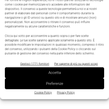
farmaceutico che è un mercato in ascesa per Psion
Per fornire le migliori esperienze, noi e i nostri partner utilizziamo tecnologie
come i cookie per memorizzare e/o accedere alle informazioni del
e non vediamo l’ora di lavorare con la loro squadra
dispositivo. Il consenso a queste tecnologie permetterà a noi e ai nostri
partner di elaborare dati personali come il comportamento durante la
per far crescere il loro business e migliorare
navigazione o gli ID univoci su questo sito e di mostrare annunci (non)
l’efficienza».
personalizzati. Non acconsentire o ritirare il consenso può influire
negativamente su alcune caratteristiche e funzioni.
Clicca qui sotto per acconsentire a quanto sopra o per fare scelte
TAGS
Psion
dettagliate. Le tue scelte saranno applicate solamente a questo sito. È
possibile modificare le impostazioni in qualsiasi momento, compreso il ritiro
del consenso, utilizzando i pulsanti della Cookie Policy o cliccando sul
pulsante di gestione del consenso nella parte inferiore dello schermo.
Gestisci 1771 fornitori
Per saperne di più su questi scopi
Accetta
Preferenze
Cookie Policy
Privacy Policy