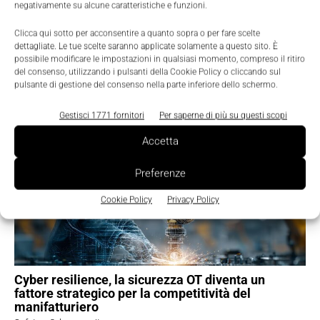
negativamente su alcune caratteristiche e funzioni.
Clicca qui sotto per acconsentire a quanto sopra o per fare scelte
dettagliate. Le tue scelte saranno applicate solamente a questo sito. È
possibile modificare le impostazioni in qualsiasi momento, compreso il ritiro
del consenso, utilizzando i pulsanti della Cookie Policy o cliccando sul
pulsante di gestione del consenso nella parte inferiore dello schermo.
TI POTREBBERO INTERESSARE ⇢
Gestisci 1771 fornitori
Per saperne di più su questi scopi
Accetta
Preferenze
Cookie Policy
Privacy Policy
Cyber resilience, la sicurezza OT diventa un
fattore strategico per la competitività del
manifatturiero