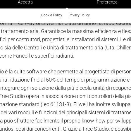
Accetta
Preferenze
Cookie Policy
Privacy Policy
forma Free Way di Eliwell, lanciata un anno fa, rappresenta
 trattamento aria. Garantisce la massima efficienza e flessi
fici per costruttori, progettisti e installatori di sistemi. 
lo sia delle Centrali e Unità di trattamento aria (Uta, Chill
come Fancoil e superfici radianti.
io è la suite software che permette al progettista di perso
una riduzione fino al 50% del tempo di programmazione e gr
integrare ogni soluzione dalla più piccola unità di recupero
Free Studio opera in associazione con i controllori della p
ione standard (Iec 61131-3). Eliwell ha inoltre sviluppato 
ei vari moduli e funzioni dei principali sistemi di trattame
ta può sfruttare facilmente il proprio know-how per svilupp
iandosi così dai concorrenti. Grazie a Free Studio, è poss