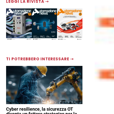
LEGGI LA RIVISTA ⇢
TI POTREBBERO INTERESSARE ⇢
Cyber resilience, la sicurezza OT
diventa un fattore strategico per la