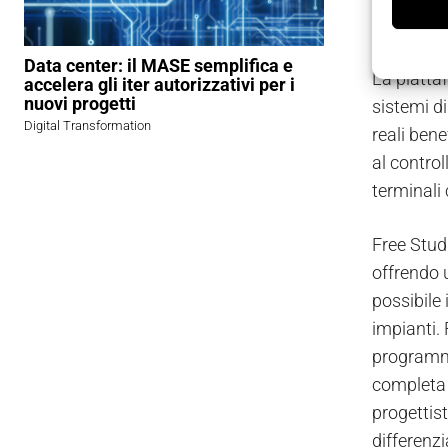
Data center: il MASE semplifica e
La piatta
accelera gli iter autorizzativi per i
nuovi progetti
sistemi di
Digital Transformation
reali bene
al control
terminali 
Free Stud
offrendo 
possibile 
impianti. 
programmaz
completa d
progettis
differenz