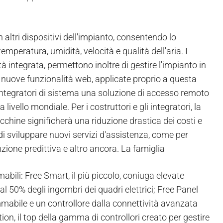
n altri dispositivi dell'impianto, consentendo lo
temperatura, umidità, velocità e qualità dell'aria. I
à integrata, permettono inoltre di gestire l'impianto in
 nuove funzionalità web, applicate proprio a questa
i integratori di sistema una soluzione di accesso remoto
 livello mondiale. Per i costruttori e gli integratori, la
acchine significherà una riduzione drastica dei costi e
di sviluppare nuovi servizi d'assistenza, come per
ione predittiva e altro ancora. La famiglia
ili: Free Smart, il più piccolo, coniuga elevate
l 50% degli ingombri dei quadri elettrici; Free Panel
mmabile e un controllore dalla connettività avanzata
ution, il top della gamma di controllori creato per gestire