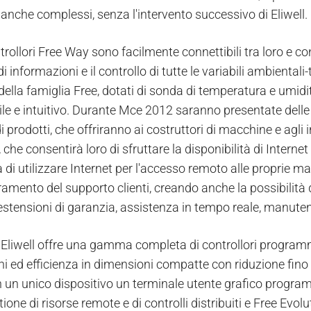
 anche complessi, senza l'intervento successivo di Eliwell.
ntrollori Free Way sono facilmente connettibili tra loro e co
 informazioni e il controllo di tutte le variabili ambientali-
della famiglia Free, dotati di sonda di temperatura e umidit
le e intuitivo. Durante Mce 2012 saranno presentate delle
i prodotti, che offriranno ai costruttori di macchine e agl
che consentirà loro di sfruttare la disponibilità di Internet a
à di utilizzare Internet per l'accesso remoto alle proprie m
ramento del supporto clienti, creando anche la possibilità 
stensioni di garanzia, assistenza in tempo reale, manutenz
Eliwell offre una gamma completa di controllori programmab
i ed efficienza in dimensioni compatte con riduzione fino a
in un unico dispositivo un terminale utente grafico progra
tione di risorse remote e di controlli distribuiti e Free Evol