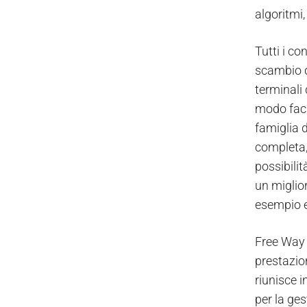
algoritmi,
Tutti i co
scambio di
terminali 
modo faci
famiglia d
completa, 
possibilit
un miglio
esempio e
Free Way 
prestazion
riunisce 
per la ges