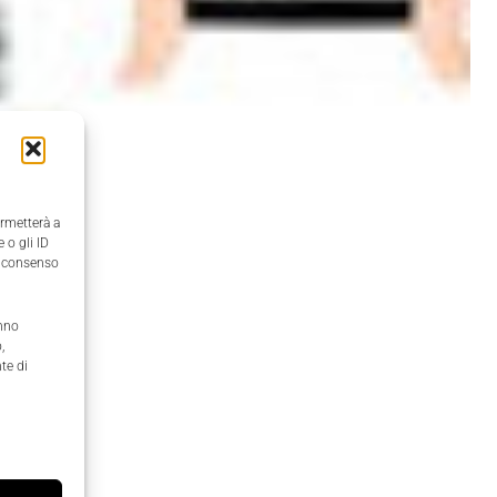
ermetterà a
 o gli ID
il consenso
anno
,
te di