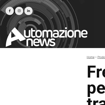
Home
Prodot
Fr
pe
tr