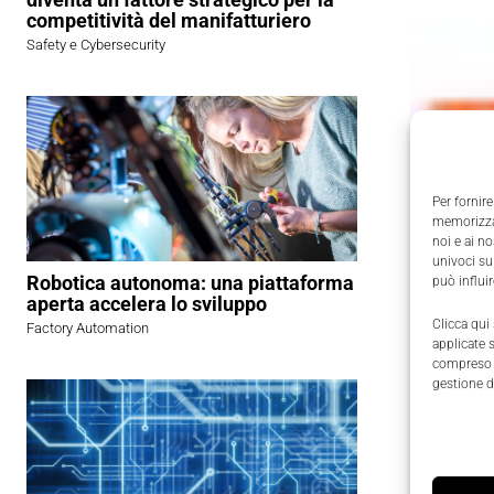
competitività del manifatturiero
Safety e Cybersecurity
Per fornire
memorizzar
noi e ai n
univoci su
Robotica autonoma: una piattaforma
può influi
aperta accelera lo sviluppo
Clicca qui
Factory Automation
applicate 
compreso i
gestione d