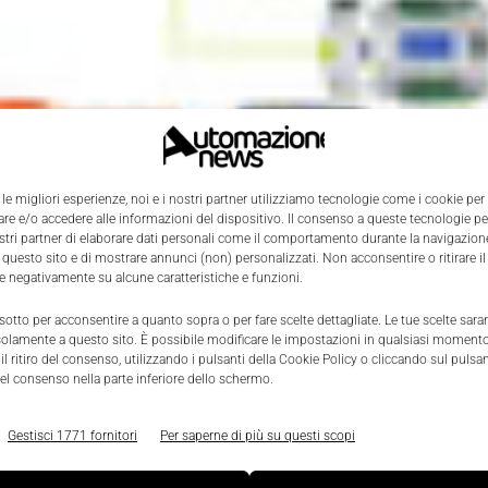
 le migliori esperienze, noi e i nostri partner utilizziamo tecnologie come i cookie per
e e/o accedere alle informazioni del dispositivo. Il consenso a queste tecnologie p
ostri partner di elaborare dati personali come il comportamento durante la navigazione
 questo sito e di mostrare annunci (non) personalizzati. Non acconsentire o ritirare 
re negativamente su alcune caratteristiche e funzioni.
 sotto per acconsentire a quanto sopra o per fare scelte dettagliate. Le tue scelte sar
solamente a questo sito. È possibile modificare le impostazioni in qualsiasi momento
l ritiro del consenso, utilizzando i pulsanti della Cookie Policy o cliccando sul pulsan
el consenso nella parte inferiore dello schermo.
Gestisci 1771 fornitori
Per saperne di più su questi scopi