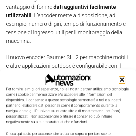
vantaggio di fornire
dati aggiuntivi facilmente
utilizzabili
. L'encoder mette a disposizione, ad
esempio, numero di giri, tempo di funzionamento e
tensione di ingresso, utili per il monitoraggio della
macchina.
Il nuovo encoder Baumer SIL 2 per macchine mobili
e altre applicazioni outdoor, è configurabile con il
software gratuito
Baumer Sensor Suite.
Per fornire le migliori esperienze, noi e i nostri partner utilizziamo tecnologie
L'EAM580RS è disponibile da subito nella
variante
come i cookie per memorizzare e/o accedere alle informazioni del
con flangia ad innesto
e, a partire da fine 2023,
dispositivo. Il consenso a queste tecnologie permetterà a noi e ai nostri
partner di elaborare dati personali come il comportamento durante la
anche nella
variante ad albero cavo.
navigazione o gli ID univoci su questo sito e di mostrare annunci (non)
personalizzati. Non acconsentire o ritirare il consenso può influire
negativamente su alcune caratteristiche e funzioni.
TAGS
Baumer
Encoder
mezzi mobili
outdoor
Clicca qui sotto per acconsentire a quanto sopra o per fare scelte