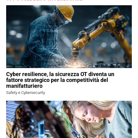
Cyber resilience, la sicurezza OT diventa un
fattore strategico per la competitività del
manifatturiero
Safety e Cybersecurity