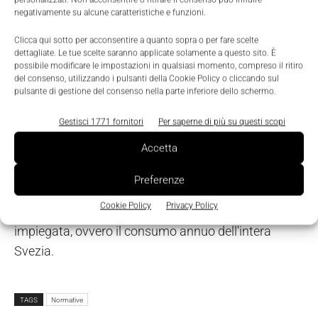
• dal 2015 il rispetto dei valori minimi di efficienza
negativamente su alcune caratteristiche e funzioni.
sarà tassativo per tutti i motori elettrici
Clicca qui sotto per acconsentire a quanto sopra o per fare scelte
commercializzati.
dettagliate. Le tue scelte saranno applicate solamente a questo sito. È
possibile modificare le impostazioni in qualsiasi momento, compreso il ritiro
del consenso, utilizzando i pulsanti della Cookie Policy o cliccando sul
Da un punto di vista squisitamente teorico, se tutti i
pulsante di gestione del consenso nella parte inferiore dello schermo.
motori elettrici installati nel nostro Continente
Gestisci 1771 fornitori
Per saperne di più su questi scopi
fossero caratterizzati da un'elevata efficienza
Accetta
energetica (o almeno gestiti da moderni convertitori
di frequenza), sarebbe possibile ridurre del 20-30% i
Preferenze
consumi totali. Il che equivarrebbe, a livello europeo,
Cookie Policy
Privacy Policy
ad un risparmio del 7% dell'elettricità attualmente
impiegata, ovvero il consumo annuo dell'intera
Svezia.
TAGS
Normative