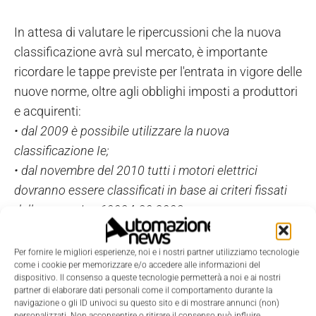
In attesa di valutare le ripercussioni che la nuova
classificazione avrà sul mercato, è importante
ricordare le tappe previste per l'entrata in vigore delle
nuove norme, oltre agli obblighi imposti a produttori
e acquirenti:
• dal 2009 è possibile utilizzare la nuova
classificazione Ie;
• dal novembre del 2010 tutti i motori elettrici
dovranno essere classificati in base ai criteri fissati
dalla norma Iec 60034-30:2008;
• dal 2011 tutti i motori elettrici industriali dovranno
essere di categoria minima Ie2;
Per fornire le migliori esperienze, noi e i nostri partner utilizziamo tecnologie
come i cookie per memorizzare e/o accedere alle informazioni del
• dal 2015 tutti i motori dovranno essere almeno in
dispositivo. Il consenso a queste tecnologie permetterà a noi e ai nostri
categoria Ie3; è ammessa l'implementazione di
partner di elaborare dati personali come il comportamento durante la
navigazione o gli ID univoci su questo sito e di mostrare annunci (non)
motori Ie2 solo se controllati da variatori di velocità;
personalizzati. Non acconsentire o ritirare il consenso può influire