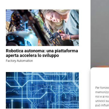
Robotica autonoma: una piattaforma
aperta accelera lo sviluppo
Factory Automation
Per fornire
memorizzar
noi e ai n
univoci su
può influi