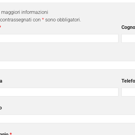
i maggiori informazioni
 contrassegnati con
*
sono obbligatori.
*
Cogn
a
Telef
o
ggio
*