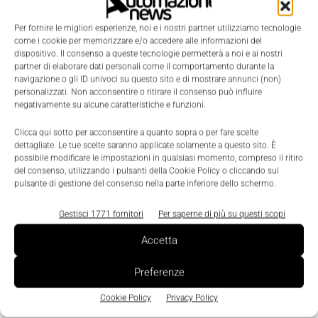
qualificati come Federtec – Assofluid
,
Per fornire le migliori esperienze, noi e i nostri partner utilizziamo tecnologie
associazione dei costruttori ed operatori del settore
come i cookie per memorizzare e/o accedere alle informazioni del
dispositivo. Il consenso a queste tecnologie permetterà a noi e ai nostri
oleodinamico e pneumatico, con l’obiettivo di
partner di elaborare dati personali come il comportamento durante la
cogliere le esigenze specifiche dei professionisti del
navigazione o gli ID univoci su questo sito e di mostrare annunci (non)
personalizzati. Non acconsentire o ritirare il consenso può influire
settore e offrire alle imprese l’opportunità di
negativamente su alcune caratteristiche e funzioni.
migliorare la qualità del capitale umano.
Clicca qui sotto per acconsentire a quanto sopra o per fare scelte
dettagliate. Le tue scelte saranno applicate solamente a questo sito. È
possibile modificare le impostazioni in qualsiasi momento, compreso il ritiro
TAGS
Duplomatic
del consenso, utilizzando i pulsanti della Cookie Policy o cliccando sul
pulsante di gestione del consenso nella parte inferiore dello schermo.
Gestisci 1771 fornitori
Per saperne di più su questi scopi
Accetta
Preferenze
Cookie Policy
Privacy Policy