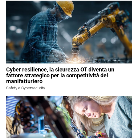
Cyber resilience, la sicurezza OT diventa un
fattore strategico per la competitività del
manifatturiero
Safety e Cybersecurity