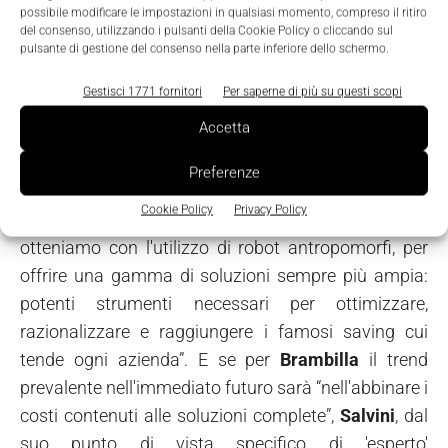
possibile modificare le impostazioni in qualsiasi momento, compreso il ritiro
di fine linea. “Nell'industria alimentare il successo
del consenso, utilizzando i pulsanti della Cookie Policy o cliccando sul
dipende dalla qualità dei prodotti e dalla loro
pulsante di gestione del consenso nella parte inferiore dello schermo.
presentazione”, spiega
Frosini
. “Da semplice
Gestisci 1771 fornitori
Per saperne di più su questi scopi
involucro l'imballaggio si è trasformato in elemento
Accetta
essenziale con funzioni informative, di marketing e
di promozione, senza contare gli aspetti legati alla
Preferenze
logistica e alla distribuzione. Ai nostri impianti sono
Cookie Policy
Privacy Policy
quindi richieste flessibilità e versatilità, che
otteniamo con l'utilizzo di robot antropomorfi, per
offrire una gamma di soluzioni sempre più ampia:
potenti strumenti necessari per ottimizzare,
razionalizzare e raggiungere i famosi saving cui
tende ogni azienda”. E se per
Brambilla
il trend
prevalente nell'immediato futuro sarà “nell'abbinare i
costi contenuti alle soluzioni complete”,
Salvini
, dal
suo punto di vista specifico di 'esperto'