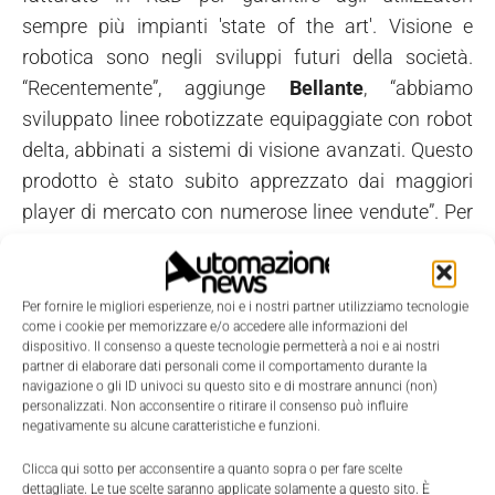
sempre più impianti 'state of the art'. Visione e
robotica sono negli sviluppi futuri della società.
“Recentemente”, aggiunge
Bellante
, “abbiamo
sviluppato linee robotizzate equipaggiate con robot
delta, abbinati a sistemi di visione avanzati. Questo
prodotto è stato subito apprezzato dai maggiori
player di mercato con numerose linee vendute”. Per
Morellato
, “solo la tecnologia che porta realmente
un valore aggiunto, immediatamente percepibile dal
cliente utilizzatore, vedrà un forte apprezzamento
Per fornire le migliori esperienze, noi e i nostri partner utilizziamo tecnologie
come i cookie per memorizzare e/o accedere alle informazioni del
da parte del mercato”. In particolare,
Morellato
si
dispositivo. Il consenso a queste tecnologie permetterà a noi e ai nostri
riferisce “alla qualità del pacchetto, quindi alla
partner di elaborare dati personali come il comportamento durante la
navigazione o gli ID univoci su questo sito e di mostrare annunci (non)
riduzione degli scarti e dei pezzi rotti in confezione, e
personalizzati. Non acconsentire o ritirare il consenso può influire
alla conseguente efficienza produttiva e
negativamente su alcune caratteristiche e funzioni.
all'affidabilità del macchinario”. In
Ricciarelli
si
Clicca qui sotto per acconsentire a quanto sopra o per fare scelte
aspettano sviluppi tecnologici importanti nei sistemi
dettagliate. Le tue scelte saranno applicate solamente a questo sito. È