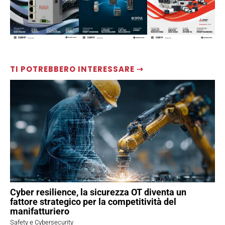
TI POTREBBERO INTERESSARE ⇢
Cyber resilience, la sicurezza OT diventa un
fattore strategico per la competitività del
manifatturiero
Safety e Cybersecurity