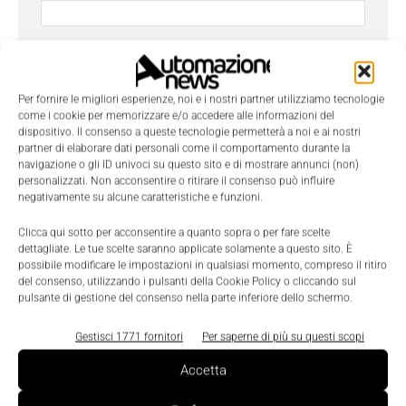
Azienda
Per fornire le migliori esperienze, noi e i nostri partner utilizziamo tecnologie
come i cookie per memorizzare e/o accedere alle informazioni del
dispositivo. Il consenso a queste tecnologie permetterà a noi e ai nostri
Telefono
partner di elaborare dati personali come il comportamento durante la
navigazione o gli ID univoci su questo sito e di mostrare annunci (non)
personalizzati. Non acconsentire o ritirare il consenso può influire
negativamente su alcune caratteristiche e funzioni.
Oggetto
Clicca qui sotto per acconsentire a quanto sopra o per fare scelte
dettagliate. Le tue scelte saranno applicate solamente a questo sito. È
possibile modificare le impostazioni in qualsiasi momento, compreso il ritiro
del consenso, utilizzando i pulsanti della Cookie Policy o cliccando sul
pulsante di gestione del consenso nella parte inferiore dello schermo.
Messaggio
*
Gestisci 1771 fornitori
Per saperne di più su questi scopi
Accetta