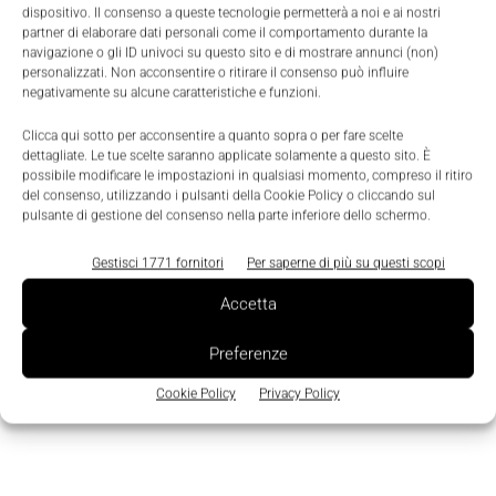
dispositivo. Il consenso a queste tecnologie permetterà a noi e ai nostri
partner di elaborare dati personali come il comportamento durante la
navigazione o gli ID univoci su questo sito e di mostrare annunci (non)
personalizzati. Non acconsentire o ritirare il consenso può influire
negativamente su alcune caratteristiche e funzioni.
TAGS
Controllo di processo
Tox Pressotechnik
Clicca qui sotto per acconsentire a quanto sopra o per fare scelte
dettagliate. Le tue scelte saranno applicate solamente a questo sito. È
possibile modificare le impostazioni in qualsiasi momento, compreso il ritiro
del consenso, utilizzando i pulsanti della Cookie Policy o cliccando sul
pulsante di gestione del consenso nella parte inferiore dello schermo.
Gestisci 1771 fornitori
Per saperne di più su questi scopi
Accetta
Preferenze
Cookie Policy
Privacy Policy