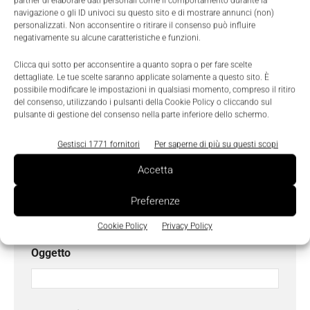
partner di elaborare dati personali come il comportamento durante la
Cognome
*
navigazione o gli ID univoci su questo sito e di mostrare annunci (non)
personalizzati. Non acconsentire o ritirare il consenso può influire
negativamente su alcune caratteristiche e funzioni.
Clicca qui sotto per acconsentire a quanto sopra o per fare scelte
Email
*
dettagliate. Le tue scelte saranno applicate solamente a questo sito. È
possibile modificare le impostazioni in qualsiasi momento, compreso il ritiro
del consenso, utilizzando i pulsanti della Cookie Policy o cliccando sul
pulsante di gestione del consenso nella parte inferiore dello schermo.
Azienda
Gestisci 1771 fornitori
Per saperne di più su questi scopi
Accetta
Telefono
Preferenze
Cookie Policy
Privacy Policy
Oggetto