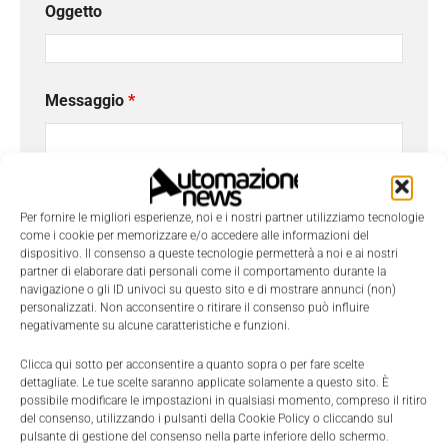
Oggetto
Messaggio
*
Per fornire le migliori esperienze, noi e i nostri partner utilizziamo tecnologie
come i cookie per memorizzare e/o accedere alle informazioni del
dispositivo. Il consenso a queste tecnologie permetterà a noi e ai nostri
partner di elaborare dati personali come il comportamento durante la
navigazione o gli ID univoci su questo sito e di mostrare annunci (non)
personalizzati. Non acconsentire o ritirare il consenso può influire
negativamente su alcune caratteristiche e funzioni.
Clicca qui sotto per acconsentire a quanto sopra o per fare scelte
dettagliate. Le tue scelte saranno applicate solamente a questo sito. È
Ho letto e compreso l'
Informativa sulla Privacy
e
possibile modificare le impostazioni in qualsiasi momento, compreso il ritiro
do il consenso al trattamento dei dati da parte di
del consenso, utilizzando i pulsanti della Cookie Policy o cliccando sul
pulsante di gestione del consenso nella parte inferiore dello schermo.
Tecniche Nuove