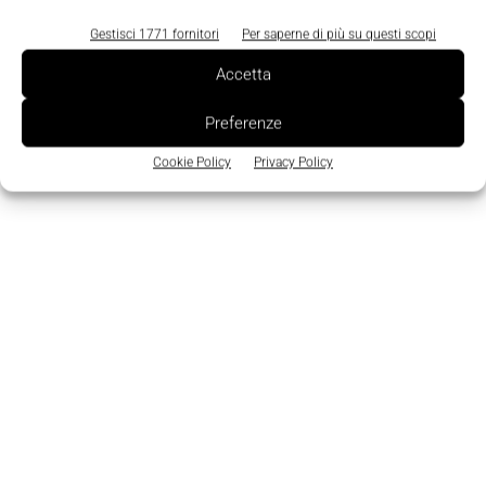
Gestisci 1771 fornitori
Per saperne di più su questi scopi
Accetta
Preferenze
TAGS
Connettore
Molex
Cookie Policy
Privacy Policy