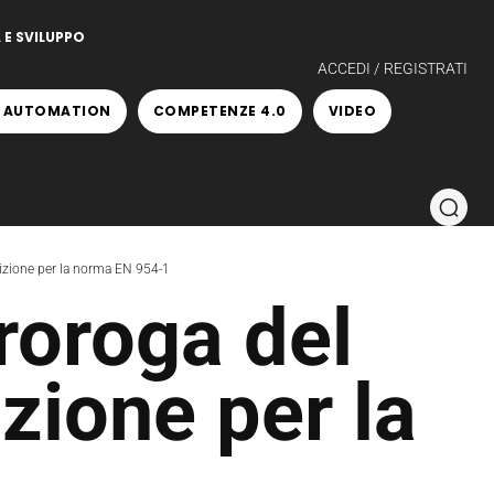
 E SVILUPPO
ACCEDI / REGISTRATI
 AUTOMATION
COMPETENZE 4.0
VIDEO
sizione per la norma EN 954-1
roroga del
izione per la
1