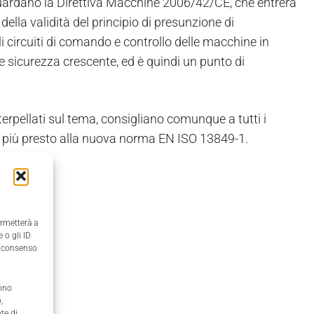
guardano la Direttiva Macchine 2006/42/CE, che entrerà
lla validità del principio di presunzione di
li circuiti di comando e controllo delle macchine in
tà e sicurezza crescente, ed è quindi un punto di
interpellati sul tema, consigliano comunque a tutti i
al più presto alla nuova norma EN ISO 13849-1.
ermetterà a
 o gli ID
il consenso
anno
,
te di