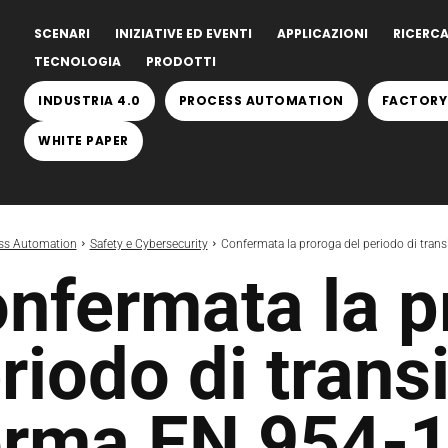
SCENARI
INIZIATIVE ED EVENTI
APPLICAZIONI
RICERCA
TECNOLOGIA
PRODOTTI
INDUSTRIA 4.0
PROCESS AUTOMATION
FACTORY
WHITE PAPER
ss Automation
Safety e Cybersecurity
Confermata la proroga del periodo di tran
nfermata la p
riodo di trans
rma EN 954-