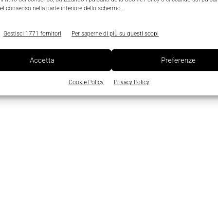
el consenso nella parte inferiore dello schermo.
Gestisci 1771 fornitori
Per saperne di più su questi scopi
Accetta
Preferenze
Cookie Policy
Privacy Policy