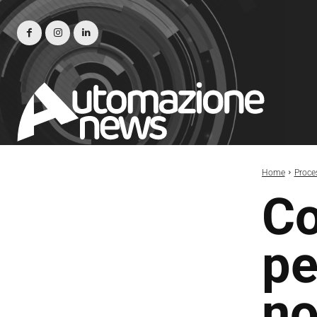
Home
Proce
Co
pe
no