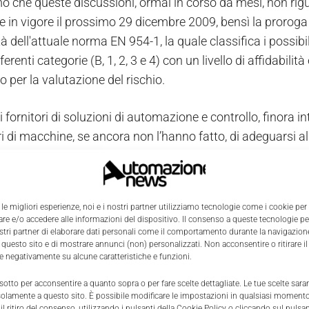
o che queste discussioni, ormai in corso da mesi, non ri
in vigore il prossimo 29 dicembre 2009, bensì la proroga de
 dell'attuale norma EN 954-1, la quale classifica i possibi
ferenti categorie (B, 1, 2, 3 e 4) con un livello di affidabili
o per la valutazione del rischio.
li fornitori di soluzioni di automazione e controllo, finora 
ri di macchine, se ancora non l’hanno fatto, di adeguarsi 
ormative
 le migliori esperienze, noi e i nostri partner utilizziamo tecnologie come i cookie per
e e/o accedere alle informazioni del dispositivo. Il consenso a queste tecnologie p
ostri partner di elaborare dati personali come il comportamento durante la navigazione
 questo sito e di mostrare annunci (non) personalizzati. Non acconsentire o ritirare 
re negativamente su alcune caratteristiche e funzioni.
 sotto per acconsentire a quanto sopra o per fare scelte dettagliate. Le tue scelte sar
solamente a questo sito. È possibile modificare le impostazioni in qualsiasi momento
l ritiro del consenso, utilizzando i pulsanti della Cookie Policy o cliccando sul pulsan