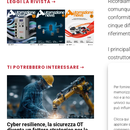
Ricordiam
LEGGI LA RIVISTA ⇢
comunque 
conformità
cinque dif
riferiment
I principa
costrutto
TI POTREBBERO INTERESSARE ⇢
TAGS
N
Per fornire
memorizzar
noi e ai n
univoci su
può influi
Clicca qui
Cyber resilience, la sicurezza OT
applicate 
diventa un fattore strategico per la
compreso i