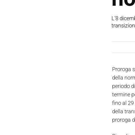
L’8 dicem
transizio
Proroga sì
della nor
periodo di
termine p
fino al 2
della tran
proroga di