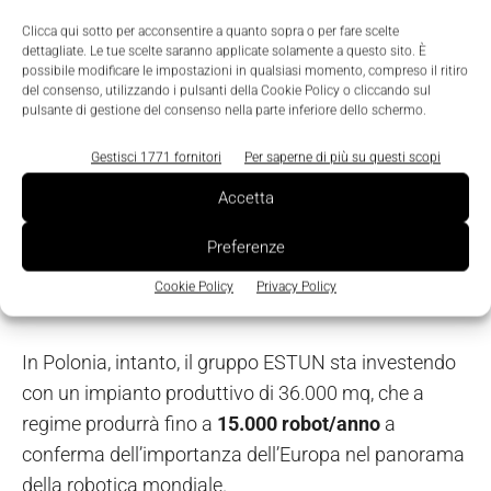
31.000 robot prodotti nel 2024
, pari al
10% della
Clicca qui sotto per acconsentire a quanto sopra o per fare scelte
dettagliate. Le tue scelte saranno applicate solamente a questo sito. È
produzione robotica cinese
, che rappresenta oltre
possibile modificare le impostazioni in qualsiasi momento, compreso il ritiro
la metà del volume mondiale.
del consenso, utilizzando i pulsanti della Cookie Policy o cliccando sul
pulsante di gestione del consenso nella parte inferiore dello schermo.
“Non siamo un produttore qualsiasi – sottolinea
Gestisci 1771 fornitori
Per saperne di più su questi scopi
Delaini – ma il primo costruttore asiatico in termini
Accetta
di produzione, e partner naturale dei grandi gruppi
industriali che stanno investendo in Europa,
Preferenze
soprattutto nei settori dell’auto elettrica, delle
Cookie Policy
Privacy Policy
batterie e dell’elettronica.”
In Polonia, intanto, il gruppo ESTUN sta investendo
con un impianto produttivo di 36.000 mq, che a
regime produrrà fino a
15.000 robot/anno
a
conferma dell’importanza dell’Europa nel panorama
della robotica mondiale.