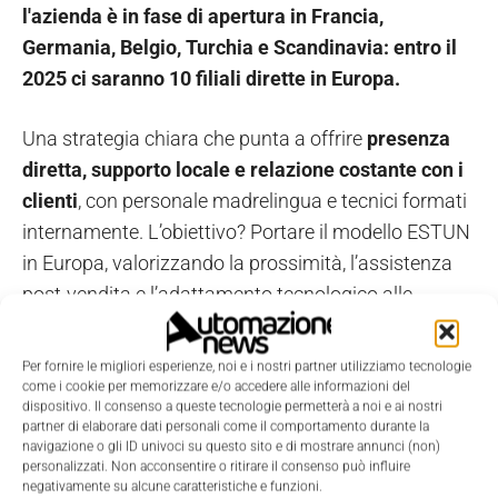
l'azienda è in fase di apertura in Francia,
Germania, Belgio, Turchia e Scandinavia: entro il
2025 ci saranno 10 filiali dirette in Europa.
Una strategia chiara che punta a offrire
presenza
diretta, supporto locale e relazione costante con i
clienti
, con personale madrelingua e tecnici formati
internamente. L’obiettivo? Portare il modello ESTUN
in Europa, valorizzando la prossimità, l’assistenza
post-vendita e l’adattamento tecnologico alle
esigenze specifiche dei mercati locali.
Per fornire le migliori esperienze, noi e i nostri partner utilizziamo tecnologie
Cina alla conquista del mercato
come i cookie per memorizzare e/o accedere alle informazioni del
dispositivo. Il consenso a queste tecnologie permetterà a noi e ai nostri
partner di elaborare dati personali come il comportamento durante la
dei robot
navigazione o gli ID univoci su questo sito e di mostrare annunci (non)
personalizzati. Non acconsentire o ritirare il consenso può influire
negativamente su alcune caratteristiche e funzioni.
ESTUN ha registrato una crescita significativa, con