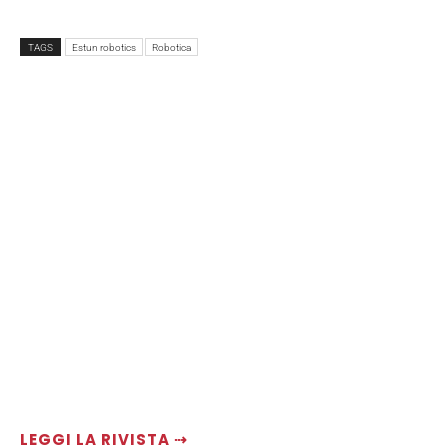
TAGS
Estun robotics
Robotica
LEGGI LA RIVISTA ⇢