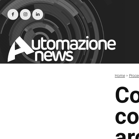
Home
Proce
Co
co
ar