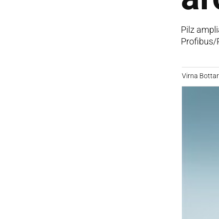
Pilz ampl
Profibus/
Virna Bottare