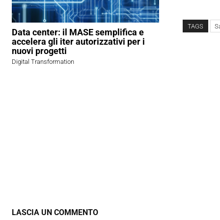
TAGS
S
Data center: il MASE semplifica e
accelera gli iter autorizzativi per i
nuovi progetti
Digital Transformation
LASCIA UN COMMENTO