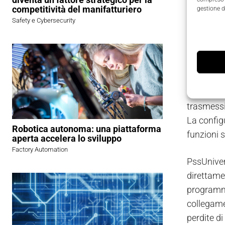
Pilz ampl
competitività del manifatturiero
gestione d
dispositi
Safety e Cybersecurity
agli utent
Questa co
interessan
controlle
Profisafe.
trasmessi 
La config
Robotica autonoma: una piattaforma
funzioni 
aperta accelera lo sviluppo
Factory Automation
PssUnivers
direttame
programma
collegame
perdite di