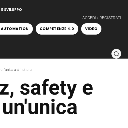
 E SVILUPPO
ACCEDI / REGISTRATI
 AUTOMATION
COMPETENZE 4.0
VIDEO
n un'unica architettura
z, safety e
 un'unica