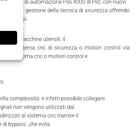
del sistema di automazione Pss 4000 di Pilz, con nuovi
lificano la gestione della tecnica di sicurezza offrendo
 degli assi.
re delle macchine utensili: il
con un sistema cnc di sicurezza o motion control via
evati dal sistema cnc o motion control e
i.
ella complessità: è infatti possibile collegare
gnali non vengono utilizzati dal
rizzati al sistema cnc tramite il
 di bypass', che evita