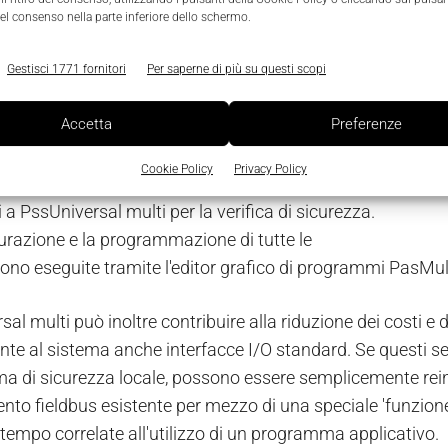
ia la gamma di controlli di sicurezza PssUniversal, parte 
el consenso nella parte inferiore dello schermo.
vi in grado di comunicare via Profibus/Profisafe, che semp
i uno strumento omogeneo per il controllo della sicurezza e
Gestisci 1771 fornitori
Per saperne di più su questi scopi
mbinazione di funzioni è particolarmente
Accetta
Preferenze
te per gli utilizzatori di sistemi multi-asse, come nel setto
r di sicurezza PssUniversal multi può essere collegato 
Cookie Policy
Privacy Policy
 I dati relativi al feedback dei diversi assi sono quindi ril
a PssUniversal multi per la verifica di sicurezza.
urazione e la programmazione di tutte le
sono eseguite tramite l'editor grafico di programmi PasMult
al multi può inoltre contribuire alla riduzione dei costi e d
nte al sistema anche interfacce I/O standard. Se questi se
 di sicurezza locale, possono essere semplicemente reindi
nto fieldbus esistente per mezzo di una speciale 'funzione
 tempo correlate all'utilizzo di un programma applicativo.