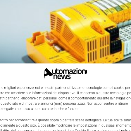
 le migliori esperienze, noi e i nostri partner utilizziamo tecnologie come i cookie per
e e/o accedere alle informazioni del dispositivo. Il consenso a queste tecnologie p
ostri partner di elaborare dati personali come il comportamento durante la navigazione
 questo sito e di mostrare annunci (non) personalizzati. Non acconsentire o ritirare 
re negativamente su alcune caratteristiche e funzioni.
 sotto per acconsentire a quanto sopra o per fare scelte dettagliate. Le tue scelte sar
solamente a questo sito. È possibile modificare le impostazioni in qualsiasi momento
l ritiro del consenso, utilizzando i pulsanti della Cookie Policy o cliccando sul pulsan