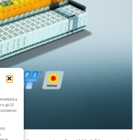
ermetterà a
 o gli ID
il consenso
anno
,
te di