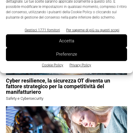
dettagliate. Le tue scelte saranno applicate solamente a questo sito. È
possibile modificare le impostazioni in qualsiasi momento, compreso il ritiro
TI POTREBBERO INTERESSARE ⇢
del consenso, utilizzando i pulsanti della Cookie Policy o cliccando sul
pulsante di gestione del consenso nella parte inferiore dello schermo.
Gestisci 1771 fornitori
Per saperne di più su questi scopi
Accetta
Preferenze
Cookie Policy
Privacy Policy
Cyber resilience, la sicurezza OT diventa un
fattore strategico per la competitività del
manifatturiero
Safety e Cybersecurity