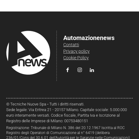
Automazionenews
Contatti
Privacy policy
Cookie Policy
© Tecniche Nuove Spa • Tutti i diritti riservati.
Sede legale: Via Eritrea 21 - 20157 Milano. Capitale sociale: 5.000.000
euro interamente versati. Codice fiscale, Partita Iva e Iscrizione al
Registro delle Imprese di Milano: 00753480151
Registrazione: Tribunale di Milano N. 386 del 20.12.1967 Iscritta al ROC
Registro degli Operatori di Comunicazione al n° 6419 (delibera
236/01/Cons del 30.6.01 dell’Autorità per le Garanzie nelle Comunicazioni)