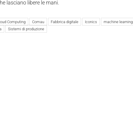
che lasciano libere le mani.
loud Computing
Comau
Fabbrica digitale
Iconics
machine learning
a
Sistemi di produzione