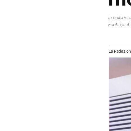
In collabor
Fabbrica 4.0
La Redazio