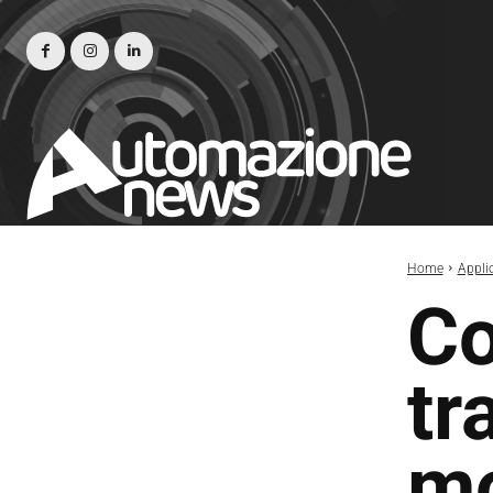
Home
Appli
Co
tr
mo