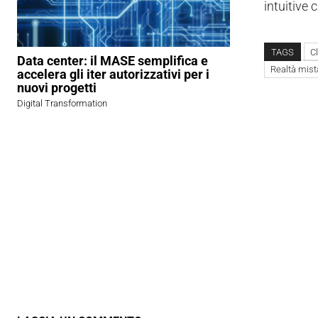
intuitive 
TAGS
C
Data center: il MASE semplifica e
Realtà mist
accelera gli iter autorizzativi per i
nuovi progetti
Digital Transformation