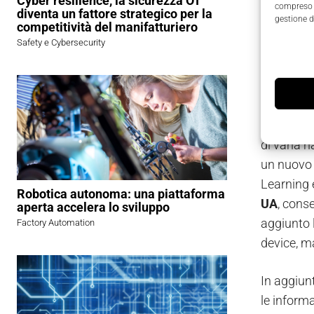
Cyber resilience, la sicurezza OT
Il proget
compreso i
diventa un fattore strategico per la
gestione d
competitività del manifatturiero
l’Internet
Safety e Cybersecurity
sicurezza 
di soluzio
rapidamen
Con
Micr
di varia n
un nuovo m
Learning 
Robotica autonoma: una piattaforma
UA
, cons
aperta accelera lo sviluppo
aggiunto 
Factory Automation
device, ma
In aggiunt
le informa