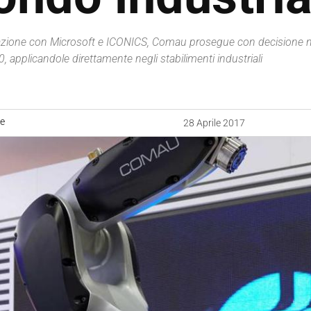
azione con Microsoft e ICONICS, Comau prosegue con decisione nel 
, applicandole direttamente negli stabilimenti industriali
ne
28 Aprile 2017