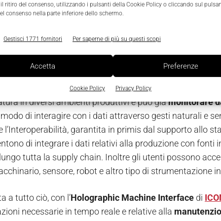
to Comau DiWo (Digital Workplace) è supportato dalla pia
l ritiro del consenso, utilizzando i pulsanti della Cookie Policy o cliccando sul pulsan
el consenso nella parte inferiore dello schermo.
 of Things
Azure IoT Suite
, oltre che dal sistema operativ
i dati generati all’interno degli impianti industriali. Graz
Gestisci 1771 fornitori
Per saperne di più su questi scopi
ni di Realtà Mista è possibile ridurre i tempi di inattività o
te i guasti, migliorando in questo modo la collaborazione e
Accetta
Preferenze
osoft HoloLens
, Comau è per esempio in grado di controll
Cookie Policy
Privacy Policy
atura in diversi ambienti produttivi e può già
monitorare d
odo di interagire con i dati attraverso gesti naturali e se
e l’Interoperabilità, garantita in primis dal supporto al
entono di integrare i dati relativi alla produzione con fonti
lungo tutta la supply chain. Inoltre gli utenti possono ac
cchinario, sensore, robot e altro tipo di strumentazione in
a a tutto ciò, con l’
Holographic Machine Interface
di
ICO
zioni necessarie in tempo reale e relative alla
manutenzion