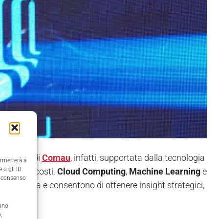
au DiWo
di
Comau
, infatti, supportata dalla tecnologia
ermetterà a
 o gli ID
 ridurre i costi.
Cloud Computing
,
Machine Learning
e
il consenso
predittiva e consentono di ottenere insight strategici,
anno
,