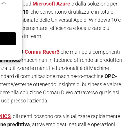
ttaforma cloud
Microsoft Azure
e dalla soluzione per
te di
o
Windows 10
, che consentono di utilizzare in totale
ie all’uso combinato delle Universal App di Windows 10 e
perativa, incrementare l’efficienza e localizzare più
 il lavoro in team.
are il robot
Comau Racer3
che manipola componenti
a remoto
macchinari in fabbrica offrendo ai produttori
nza utilizzare le mani. Le funzionalità di Machine
lo standard di comunicazione machine-to-machine
OPC-
 interne/esterne ottenendo insights di business e valore
cedere alla soluzione Comau DiWo attraverso qualsiasi
 uso presso l’azienda.
NICS
, gli utenti possono ora visualizzare rapidamente
e predittiva
, attraverso gesti naturali e operazioni