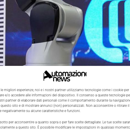
 le migliori esperienze, noi e i nostri partner utilizziamo tecnologie come i cookie per
fa la forza, anche nel mondo 4.0. La nuova soluzione
Com
e e/o accedere alle informazioni del dispositivo. Il consenso a queste tecnologie p
ostri partner di elaborare dati personali come il comportamento durante la navigazione
t
, aiuta le aziende manifatturiere a ottimizzare l’efficienza e
 questo sito e di mostrare annunci (non) personalizzati. Non acconsentire o ritirare 
ista
abilitano il monitoraggio da remoto e la manutenzione 
re negativamente su alcune caratteristiche e funzioni.
do i dati della linea di produzione e della supply chain.
 sotto per acconsentire a quanto sopra o per fare scelte dettagliate. Le tue scelte sar
solamente a questo sito. È possibile modificare le impostazioni in qualsiasi momento