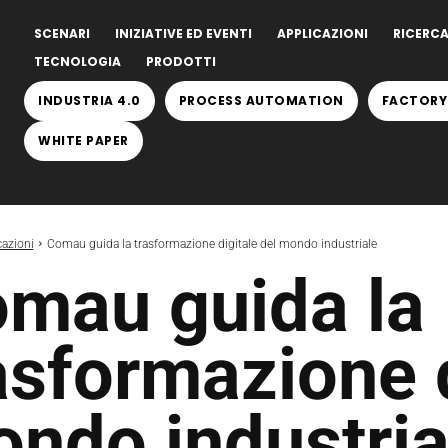
SCENARI
INIZIATIVE ED EVENTI
APPLICAZIONI
RICERCA
TECNOLOGIA
PRODOTTI
INDUSTRIA 4.0
PROCESS AUTOMATION
FACTORY
WHITE PAPER
cazioni
Comau guida la trasformazione digitale del mondo industriale
mau guida la
asformazione d
ndo industria