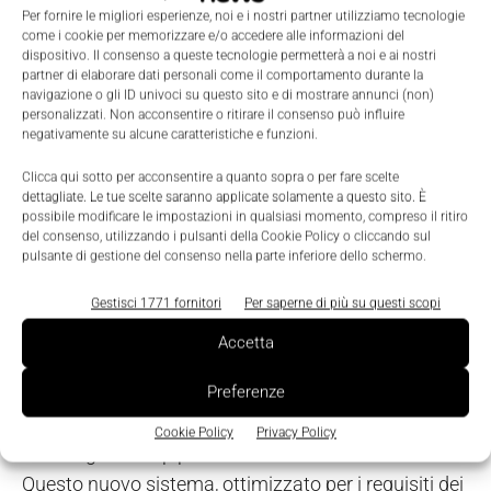
Per fornire le migliori esperienze, noi e i nostri partner utilizziamo tecnologie
aumento di prestazione in trasferimento dati
come i cookie per memorizzare e/o accedere alle informazioni del
riducendo il consumo e consentendo uno scambio
dispositivo. Il consenso a queste tecnologie permetterà a noi e ai nostri
partner di elaborare dati personali come il comportamento durante la
dati su due direzioni simultaneamente. Il modulo
navigazione o gli ID univoci su questo sito e di mostrare annunci (non)
offre un totale di otto porte Usb, tre delle quali con
personalizzati. Non acconsentire o ritirare il consenso può influire
negativamente su alcune caratteristiche e funzioni.
supporto Usb 3.0 SuperSpeed. Sette linee Pci
Express 2.0, Pci Express Graphic 3.0 (PEG) x16 per
Clicca qui sotto per acconsentire a quanto sopra o per fare scelte
dettagliate. Le tue scelte saranno applicate solamente a questo sito. È
schede grafiche esterne ad alte prestazioni, quattro
possibile modificare le impostazioni in qualsiasi momento, compreso il ritiro
porte Sata fino a 6 Gb/s con supporto Raid, Eide e
del consenso, utilizzando i pulsanti della Cookie Policy o cliccando sul
pulsante di gestione del consenso nella parte inferiore dello schermo.
Gigabit Ethernet facilitano l'upgrade di sistema in
maniera veloce e flessibile. Controllo della ventola,
Gestisci 1771 fornitori
Per saperne di più su questi scopi
bus Lpc per l'integrazione di periferiche di I/O legacy
Accetta
e audio Intel High Definition completano in set a
bordo. Il nuovo sistema di raffreddamento di
Preferenze
congatec per il modulo conga-TS77 è basato sulla
Cookie Policy
Privacy Policy
tecnologia 'heat pipe' ed è in attesa di brevetto.
Questo nuovo sistema, ottimizzato per i requisiti dei