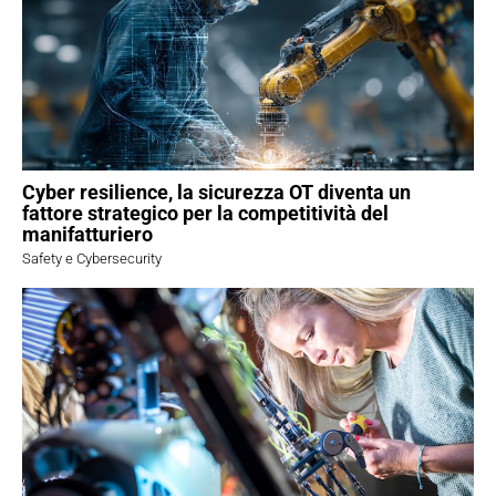
Cyber resilience, la sicurezza OT diventa un
fattore strategico per la competitività del
manifatturiero
Safety e Cybersecurity