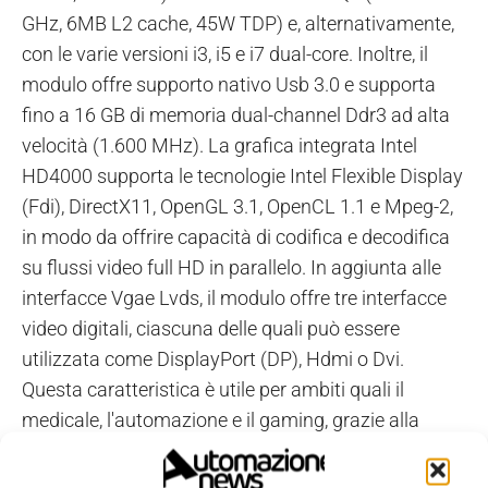
GHz, 6MB L2 cache, 45W TDP) e, alternativamente,
con le varie versioni i3, i5 e i7 dual-core. Inoltre, il
modulo offre supporto nativo Usb 3.0 e supporta
fino a 16 GB di memoria dual-channel Ddr3 ad alta
velocità (1.600 MHz). La grafica integrata Intel
HD4000 supporta le tecnologie Intel Flexible Display
(Fdi), DirectX11, OpenGL 3.1, OpenCL 1.1 e Mpeg-2,
in modo da offrire capacità di codifica e decodifica
su flussi video full HD in parallelo. In aggiunta alle
interfacce Vgae Lvds, il modulo offre tre interfacce
video digitali, ciascuna delle quali può essere
utilizzata come DisplayPort (DP), Hdmi o Dvi.
Questa caratteristica è utile per ambiti quali il
medicale, l'automazione e il gaming, grazie alla
fruibilità di tre display indipendenti. Come primo
modulo con supporto nativo Usb 3.0, inoltre, offre un