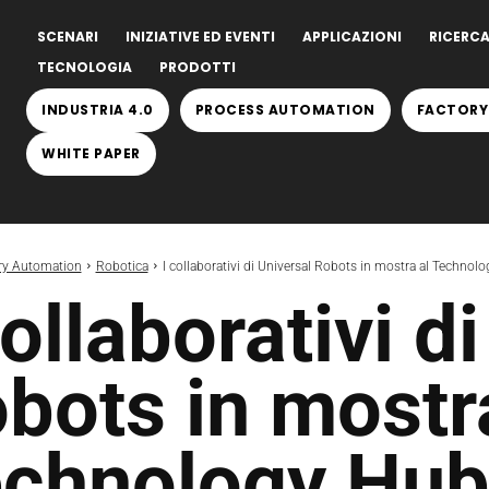
SCENARI
INIZIATIVE ED EVENTI
APPLICAZIONI
RICERCA
TECNOLOGIA
PRODOTTI
INDUSTRIA 4.0
PROCESS AUTOMATION
FACTORY
WHITE PAPER
ry Automation
Robotica
I collaborativi di Universal Robots in mostra al Technol
collaborativi d
bots in mostr
chnology Hu