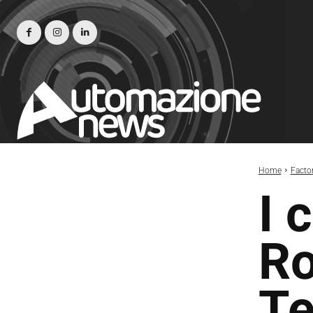
Home
Facto
I 
Ro
Te