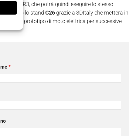
l secondo UR3, che potrà quindi eseguire lo stesso
bile presso lo stand
C26
grazie a 3DItaly che metterà in
tti su un prototipo di moto elettrica per successive
ome
*
ono