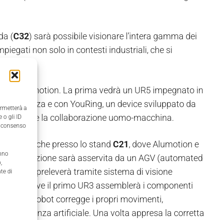
da (
C32
) sarà possibile visionare l’intera gamma dei
iegati non solo in contesti industriali, che si
te da Alumotion. La prima vedrà un UR5 impegnato in
sore di forza e con YouRing, un device sviluppato da
ermetterà a
a sicurezza e la collaborazione uomo-macchina.
 o gli ID
il consenso
egrazioni anche presso lo stand
C21
, dove Alumotion e
anno
gio. La stazione sarà asservita da un AGV (automated
,
bot UR10 preleverà tramite sistema di visione
te di
ontaggio, dove il primo UR3 assemblerà i componenti
eurale, il robot corregge i propri movimenti,
te intelligenza artificiale. Una volta appresa la corretta