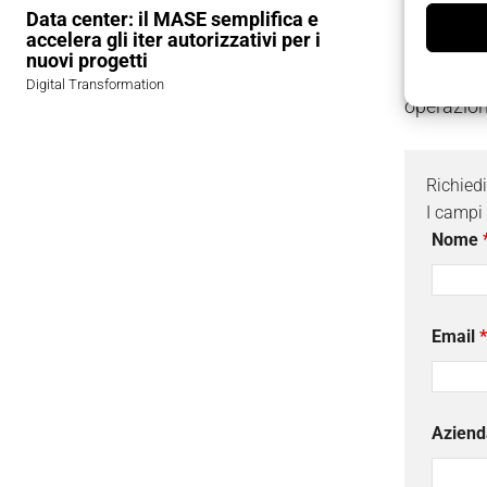
traiettor
Data center: il MASE semplifica e
accelera gli iter autorizzativi per i
lavoro su 
nuovi progetti
mostra un
Digital Transformation
operazion
Richied
I campi
Nome
Email
*
Aziend