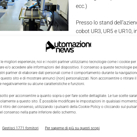
ecc.)
Presso lo stand dell’azien
cobot UR3, UR5 e UR10, imp
ano per capacità di carico al polso e sbraccio.
lla gamma di robot troveranno spazio due demo realizza
 le migliori esperienze, noi e i nostri partner utilizziamo tecnologie come i cookie per
azione di assemblaggio. Il robot sarà integrato con un sen
e e/o accedere alle informazioni del dispositivo. Il consenso a queste tecnologie p
 e certificato Universal Robots+, in grado di estendere l
ostri partner di elaborare dati personali come il comportamento durante la navigazione
 questo sito e di mostrare annunci (non) personalizzati. Non acconsentire o ritirare 
re negativamente su alcune caratteristiche e funzioni.
ori potranno toccare con mano i robot UR e le possibili int
 sotto per acconsentire a quanto sopra o per fare scelte dettagliate. Le tue scelte sar
streranno un’applicazione di picking e una di assemblag
solamente a questo sito. È possibile modificare le impostazioni in qualsiasi momento
hicle) che porterà dei PLC da montare su barra DIN. Un ro
l ritiro del consenso, utilizzando i pulsanti della Cookie Policy o cliccando sul pulsan
el consenso nella parte inferiore dello schermo.
 i componenti dall’AGV, per poi posizionarli nella zona m
 sensori di forza e una rete neurale. Tramite questa rete n
Gestisci 1771 fornitori
Per saperne di più su questi scopi
” a gestire i possibili difetti dei prodotti assemblati trami