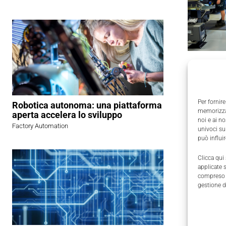
differenzi
Accanto a
Per fornire
Robotica autonoma: una piattaforma
un’applic
memorizzar
aperta accelera lo sviluppo
Alumotion
noi e ai n
Factory Automation
univoci su
può influi
I visitat
Clicca qui
Orobix mo
applicate 
guided ve
compreso i
gestione d
integrato
sfruttando
“imparando