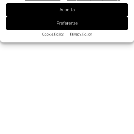
protocolli standard.
Accetta
TAGS
Aziende
centralina
Siemens Italia
Preferenze
Cookie Policy
Privacy Policy