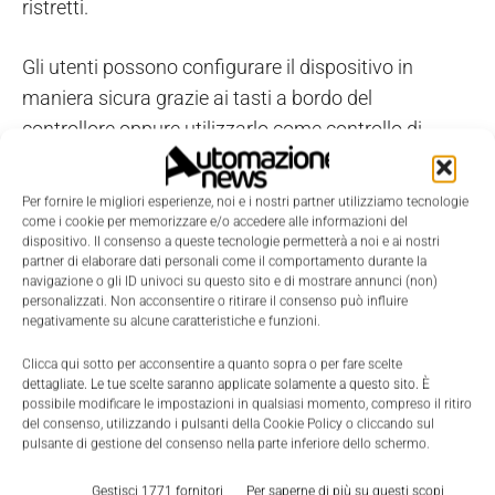
ristretti.
Gli utenti possono configurare il dispositivo in
maniera sicura grazie ai tasti a bordo del
controllore oppure utilizzarlo come controllo di
backup su un PLC. Allarmi di alto livello e la gestione
di backup del livello aiutano ad evitare la
Per fornire le migliori esperienze, noi e i nostri partner utilizziamo tecnologie
tracimazione del materiale, garantendo la sicurezza
come i cookie per memorizzare e/o accedere alle informazioni del
dispositivo. Il consenso a queste tecnologie permetterà a noi e ai nostri
del personale, delle attrezzature e dell'ambiente
partner di elaborare dati personali come il comportamento durante la
circostante.
navigazione o gli ID univoci su questo sito e di mostrare annunci (non)
personalizzati. Non acconsentire o ritirare il consenso può influire
negativamente su alcune caratteristiche e funzioni.
Ottimizzazione dei processi significa miglior
Clicca qui sotto per acconsentire a quanto sopra o per fare scelte
business
; significa analizzare e identificare le aree di
dettagliate. Le tue scelte saranno applicate solamente a questo sito. È
miglioramento dalla comodità di una sala di
possibile modificare le impostazioni in qualsiasi momento, compreso il ritiro
del consenso, utilizzando i pulsanti della Cookie Policy o cliccando sul
controllo oppure connettendo questi controllori
pulsante di gestione del consenso nella parte inferiore dello schermo.
digital-ready al cloud, all'IIoT o alle reti utilizzando
Gestisci 1771 fornitori
Per saperne di più su questi scopi