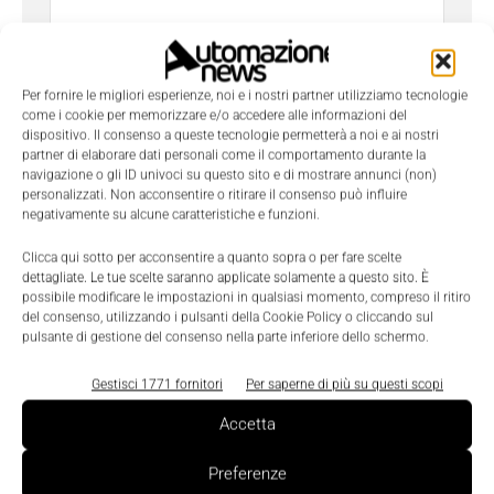
Per fornire le migliori esperienze, noi e i nostri partner utilizziamo tecnologie
come i cookie per memorizzare e/o accedere alle informazioni del
dispositivo. Il consenso a queste tecnologie permetterà a noi e ai nostri
Ho letto e compreso l'
Informativa sulla Privacy
e
partner di elaborare dati personali come il comportamento durante la
do il consenso al trattamento dei dati da parte di
navigazione o gli ID univoci su questo sito e di mostrare annunci (non)
personalizzati. Non acconsentire o ritirare il consenso può influire
Tecniche Nuove
negativamente su alcune caratteristiche e funzioni.
Clicca qui sotto per acconsentire a quanto sopra o per fare scelte
dettagliate. Le tue scelte saranno applicate solamente a questo sito. È
possibile modificare le impostazioni in qualsiasi momento, compreso il ritiro
del consenso, utilizzando i pulsanti della Cookie Policy o cliccando sul
pulsante di gestione del consenso nella parte inferiore dello schermo.
TAGS
Catene portacavi
Kabelschlepp
Gestisci 1771 fornitori
Per saperne di più su questi scopi
Accetta
Preferenze