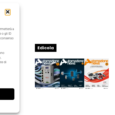
ermetterà a
 o gli ID
il consenso
Edicola
anno
,
te di