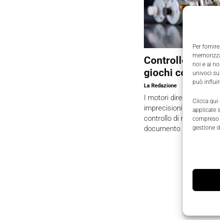
Per fornire
memorizzar
Controllo di mo
noi e ai n
giochi con i dire
univoci su
può influi
La Redazione
-
3 Novembre 2
I motori direct-drive el
Clicca qui
imprecisioni e dei difetti
applicate 
controllo di movimento 
compreso i
documento per sapere t
gestione d