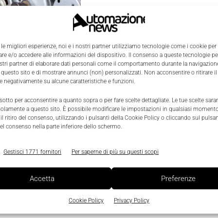
 le migliori esperienze, noi e i nostri partner utilizziamo tecnologie come i cookie per
e e/o accedere alle informazioni del dispositivo. Il consenso a queste tecnologie p
vimento: niente
ostri partner di elaborare dati personali come il comportamento durante la navigazione
ct-drive
 questo sito e di mostrare annunci (non) personalizzati. Non acconsentire o ritirare 
re negativamente su alcune caratteristiche e funzioni.
022
iminano molte delle
 sotto per acconsentire a quanto sopra o per fare scelte dettagliate. Le tue scelte sar
 tipici dei sistemi di
solamente a questo sito. È possibile modificare le impostazioni in qualsiasi momento
complessi. Scarica il
l ritiro del consenso, utilizzando i pulsanti della Cookie Policy o cliccando sul pulsan
utto su questi motori.
el consenso nella parte inferiore dello schermo.
Gestisci 1771 fornitori
Per saperne di più su questi scopi
Accetta
Preferenze
Cookie Policy
Privacy Policy