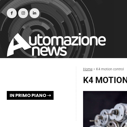
Home
K4 motion control
K4 MOTIO
IN PRIMO PIANO ⇢