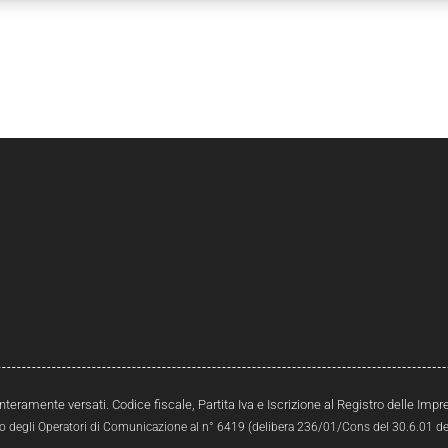
interamente versati. Codice fiscale, Partita Iva e Iscrizione al Registro delle Im
ro degli Operatori di Comunicazione al n° 6419 (delibera 236/01/Cons del 30.6.01 del