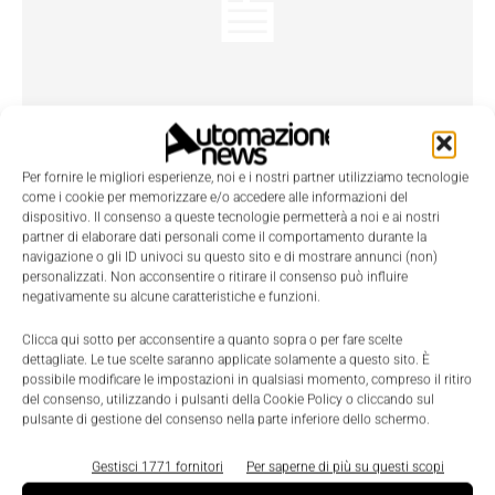
Per fornire le migliori esperienze, noi e i nostri partner utilizziamo tecnologie
Simsci-Esscor Forum 2012: Invensys
come i cookie per memorizzare e/o accedere alle informazioni del
dispositivo. Il consenso a queste tecnologie permetterà a noi e ai nostri
potenzia le soluzioni per le raffinerie
partner di elaborare dati personali come il comportamento durante la
La Redazione
-
12 Dicembre 2012
navigazione o gli ID univoci su questo sito e di mostrare annunci (non)
personalizzati. Non acconsentire o ritirare il consenso può influire
Yield accounting, gestione unità off-site e pianificazione &
negativamente su alcune caratteristiche e funzioni.
schedulazione sono tra i temi affrontati all'Simsci-Esscor
Forum 2012 organizzato da Invensys a Milano
Clicca qui sotto per acconsentire a quanto sopra o per fare scelte
dettagliate. Le tue scelte saranno applicate solamente a questo sito. È
possibile modificare le impostazioni in qualsiasi momento, compreso il ritiro
del consenso, utilizzando i pulsanti della Cookie Policy o cliccando sul
pulsante di gestione del consenso nella parte inferiore dello schermo.
Gestisci 1771 fornitori
Per saperne di più su questi scopi