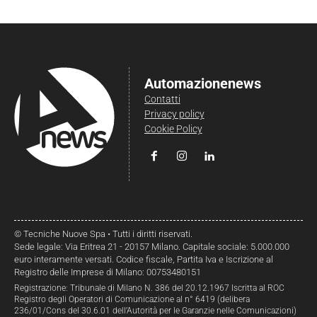
Automazionenews
Contatti
Privacy policy
Cookie Policy
© Tecniche Nuove Spa • Tutti i diritti riservati.
Sede legale: Via Eritrea 21 - 20157 Milano. Capitale sociale: 5.000.000
euro interamente versati. Codice fiscale, Partita Iva e Iscrizione al
Registro delle Imprese di Milano: 00753480151
Registrazione: Tribunale di Milano N. 386 del 20.12.1967 Iscritta al ROC
Registro degli Operatori di Comunicazione al n° 6419 (delibera
236/01/Cons del 30.6.01 dell’Autorità per le Garanzie nelle Comunicazioni)