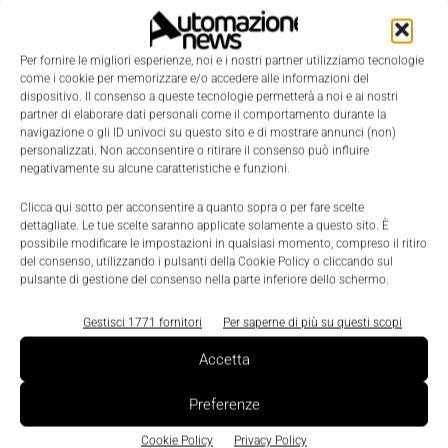
“I responsabili di produzione di tutti e 28 i birrifici,
Per fornire le migliori esperienze, noi e i nostri partner utilizziamo tecnologie
nonché il personale Carlsberg nella sede centrale,
come i cookie per memorizzare e/o accedere alle informazioni del
saranno ora in grado di monitorare e analizzare le
dispositivo. Il consenso a queste tecnologie permetterà a noi e ai nostri
partner di elaborare dati personali come il comportamento durante la
operationsin tempo reale, siaon site che da remoto”,
navigazione o gli ID univoci su questo sito e di mostrare annunci (non)
prosegue Marco Farina."Carlsberg intende costruire
personalizzati. Non acconsentire o ritirare il consenso può influire
negativamente su alcune caratteristiche e funzioni.
una catena del valore digitale end-to-end, capace di
generare un impatto positivo lungo tutto il flusso
Clicca qui sotto per acconsentire a quanto sopra o per fare scelte
dettagliate. Le tue scelte saranno applicate solamente a questo sito. È
operativo, dalle previsioni di vendita
possibile modificare le impostazioni in qualsiasi momento, compreso il ritiro
del consenso, utilizzando i pulsanti della Cookie Policy o cliccando sul
all'approvvigionamento delle materie prime, alla
pulsante di gestione del consenso nella parte inferiore dello schermo.
produzione, al confezionamento e alla logistica, il
tutto per servire al meglio i nostri clienti".
Gestisci 1771 fornitori
Per saperne di più su questi scopi
Accetta
Paolo Delnevo, Vice President Ser & GM Italy Ptc
,
sottolinea: "Con Ptc e Microsoft Azure, Carlsberg è
Preferenze
stata in grado di sviluppare e distribuire
Cookie Policy
Privacy Policy