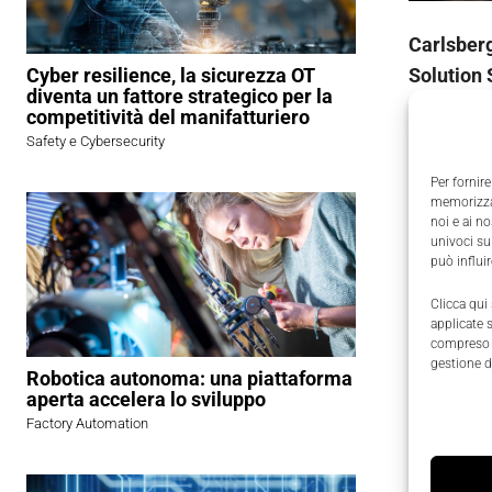
Carlsber
Solution 
Cyber resilience, la sicurezza OT
diventa un fattore strategico per la
competitività del manifatturiero
Basata su
Safety e Cybersecurity
Things (I
Per fornire
uso più a
memorizzar
noi e ai n
univoci su
Tracci
può influi
finiti
Clicca qui
applicate 
Per garan
compreso i
gestione d
quella di 
Robotica autonoma: una piattaforma
aperta accelera lo sviluppo
prime in pr
Factory Automation
La specif