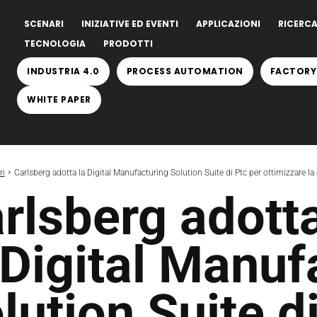
SCENARI
INIZIATIVE ED EVENTI
APPLICAZIONI
RICERCA
TECNOLOGIA
PRODOTTI
INDUSTRIA 4.0
PROCESS AUTOMATION
FACTORY
WHITE PAPER
ri
Carlsberg adotta la Digital Manufacturing Solution Suite di Ptc per ottimizzare l
rlsberg adott
 Digital Manuf
lution Suite d