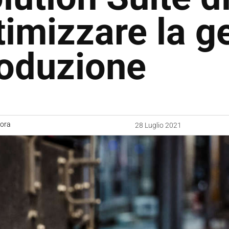
timizzare la g
oduzione
uora
28 Luglio 2021