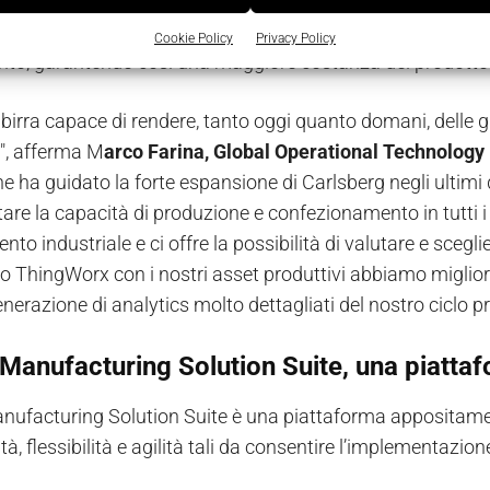
bili miglioramenti nella gestione degli asset, come ad ese
li impianti più critici di fine linea e di misurare l'Overall 
Cookie Policy
Privacy Policy
anto, garantendo così una maggiore costanza del prodotto 
birra capace di rendere, tanto oggi quanto domani, delle gi
", afferma M
arco Farina, Global Operational Technology
 ha guidato la forte espansione di Carlsberg negli ultimi d
re la capacità di produzione e confezionamento in tutti i no
o industriale e ci offre la possibilità di valutare e scegl
 ThingWorx con i nostri asset produttivi abbiamo migliorato 
enerazione di analytics molto dettagliati del nostro ciclo pr
 Manufacturing Solution Suite, una piattaf
anufacturing Solution Suite è una piattaforma appositament
tà, flessibilità e agilità tali da consentire l’implementazion