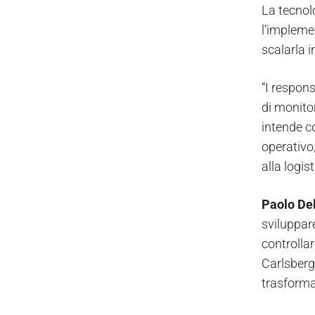
La tecnol
l’impleme
scalarla 
“I respons
di monito
intende co
operativo
alla logist
Paolo Del
sviluppare
controllar
Carlsberg,
trasforma