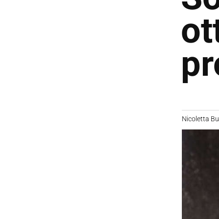
ot
pr
Nicoletta B