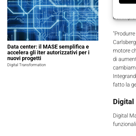
con sensi
accurato g
dell’impi
"Produrre 
Carlsberg
Data center: il MASE semplifica e
motore che
accelera gli iter autorizzativi per i
nuovi progetti
di aumenta
Digital Transformation
cambiament
Integrando
fatto la g
Digital
Digital M
funzionali