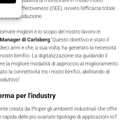
mpio la possibilità di monitorare in modo molto
Equipment Effectiveness (OEE), ovvero l’efficacia totale
e della produzione.
ornate migliori è lo scopo del nostro lavoro in
 Manager di Carlsberg
."Questo obiettivo è stato il
ieci anni e che, a sua volta, ha generato la necessità
stri birrifici. La digitalizzazione sta guidando il
iere la migliore modalità di approccio al miglioramento.
la connettività tra i nostri birrifici, abilitando di
oduttivo".
orma per l'industry
e creata da Ptcper gli ambienti industriali che offre
e rapida delle più svariate tipologie di applicazioni IoT.