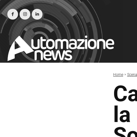
Home
Scena
Ca
la
So