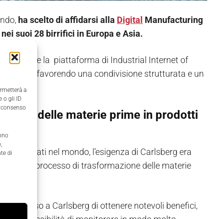
ondo,
ha scelto di affidarsi alla
Digital
Manufacturing
ei suoi 28 birrifici in Europa e Asia.
comprende la piattaforma di Industrial Internet of
me-to-valuefavorendo una condivisione strutturata e un
ermetterà a
 o gli ID
il consenso
azione delle materie prime in prodotti
anno
,
ti dislocati nel mondo, l’esigenza di Carlsberg era
te di
le l’intero processo di trasformazione delle materie
 permesso a Carlsberg di ottenere notevoli benefici,