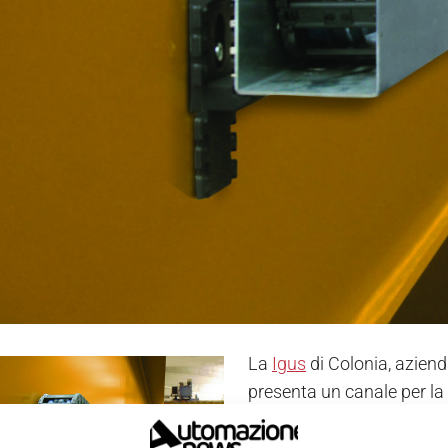
La
Igus
di Colonia, aziend
presenta un canale per la 
di installazione. "guidefa
montato lateralmente sulle