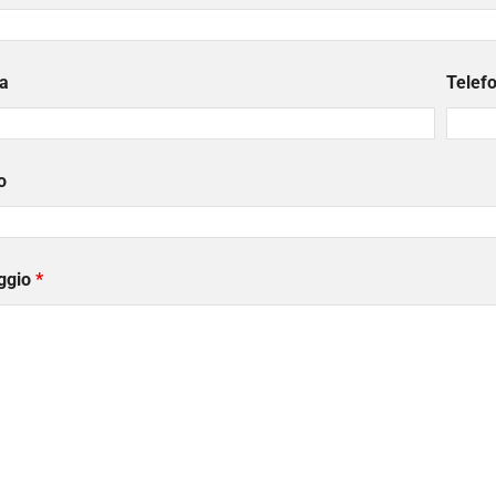
a
Telef
o
ggio
*