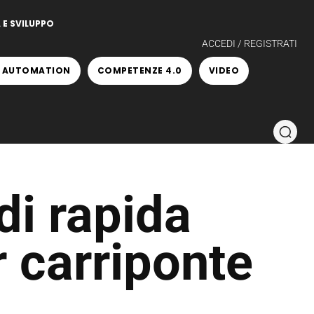
 E SVILUPPO
ACCEDI / REGISTRATI
 AUTOMATION
COMPETENZE 4.0
VIDEO
di rapida
r carriponte