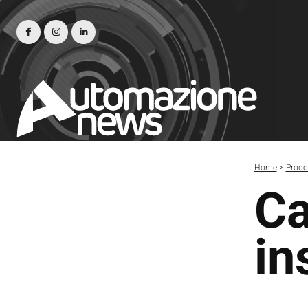
Home
Prodot
Ca
in