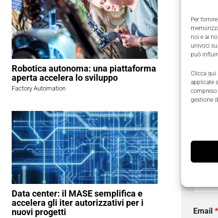
Per fornire
memorizzar
noi e ai n
univoci su
può influi
Robotica autonoma: una piattaforma
Clicca qui
aperta accelera lo sviluppo
materiali 
applicate 
Factory Automation
compreso i
operazion
gestione d
essere po
Richied
I campi
Nome
Data center: il MASE semplifica e
accelera gli iter autorizzativi per i
Email
*
nuovi progetti