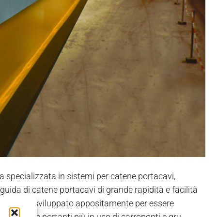
a specializzata in sistemi per catene portacavi,
guida di catene portacavi di grande rapidità e facilità
st" è stato sviluppato appositamente per essere
 strutture portanti più in uso di carroponti e gru