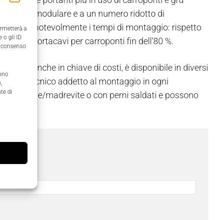
 struttura modulare e a un numero ridotto di
ntenere notevolmente i tempi di montaggio: rispetto
ermetterà a
 o gli ID
r catene portacavi per carroponti fin dell'80 %.
il consenso
niente anche in chiave di costi, è disponibile in diversi
anno
lavoro al tecnico addetto al montaggio in ogni
,
te di
sate con vite/madrevite o con perni saldati e possono
ome
*