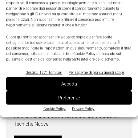
dispositivo. Il consenso a queste tecnologie permetterà a noi e ai nostri
partner di elaborare dati personali come il comportamento durante la
navigazione o gli ID univoci su questo sito e di mostrare annunci (non)
Messaggio
*
personalizzati. Non acconsentire o ritirare il consenso può influire
negativamente su alcune caratteristiche e funzioni.
Clicca qui sotto per acconsentire a quanto sopra o per fare scelte
dettagliate. Le tue scelte saranno applicate solamente a questo sito. È
possibile modificare le impostazioni in qualsiasi momento, compreso il ritiro
del consenso, utilizzando i pulsanti della Cookie Policy o cliccando sul
pulsante di gestione del consenso nella parte inferiore dello schermo.
Gestisci 1771 fornitori
Per saperne di più su questi scopi
Accetta
Preferenze
Ho letto e compreso l'
Informativa sulla Privacy
e
Cookie Policy
Privacy Policy
do il consenso al trattamento dei dati da parte di
Tecniche Nuove