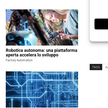
collegame
contro le 
La
scher
elettroma
di protezi
Robotica autonoma: una piattaforma
aperta accelera lo sviluppo
Factory Automation
TAGS
A