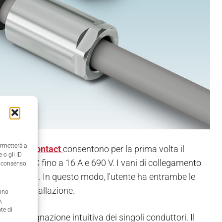
ermetterà a
hoenix Contact
consentono per la prima volta il
 o gli ID
i AC e DC fino a 16 A e 690 V. I vani di collegamento
il consenso
 una leva. In questo modo, l'utente ha entrambe le
nte l'installazione.
anno
,
te di
e l'assegnazione intuitiva dei singoli conduttori. Il