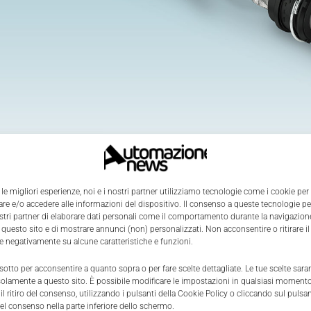
 le migliori esperienze, noi e i nostri partner utilizziamo tecnologie come i cookie per
e e/o accedere alle informazioni del dispositivo. Il consenso a queste tecnologie p
ri di potenza M12 Power
con connessione push-lock di
P
ostri partner di elaborare dati personali come il comportamento durante la navigazione
nto semplice e senza attrezzi dei conduttori in applicazion
 questo sito e di mostrare annunci (non) personalizzati. Non acconsentire o ritirare 
re negativamente su alcune caratteristiche e funzioni.
ttore assemblabile SACC vengono aperti e chiusi mediante
e per l'inserimento dei conduttori, semplificando notevolme
 sotto per acconsentire a quanto sopra o per fare scelte dettagliate. Le tue scelte sar
solamente a questo sito. È possibile modificare le impostazioni in qualsiasi momento
l ritiro del consenso, utilizzando i pulsanti della Cookie Policy o cliccando sul pulsan
ca cromatica e numerica
nell'area di connessione garantisc
el consenso nella parte inferiore dello schermo.