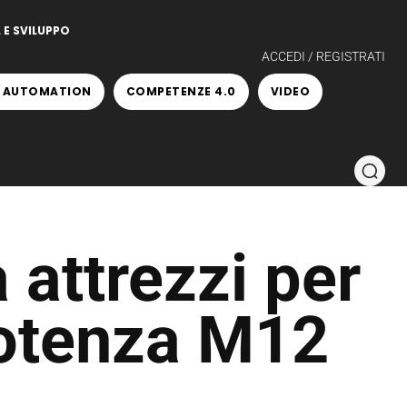
 E SVILUPPO
ACCEDI / REGISTRATI
 AUTOMATION
COMPETENZE 4.0
VIDEO
 attrezzi per
potenza M12