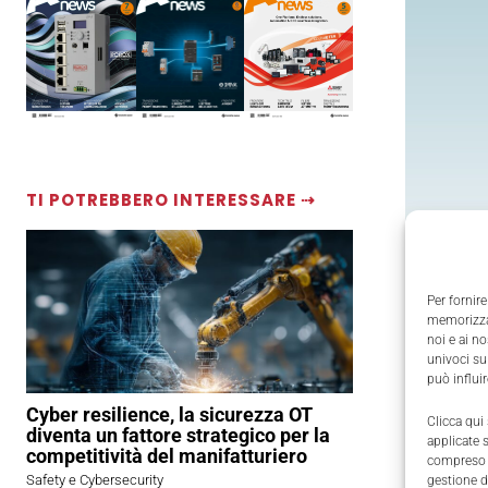
TI POTREBBERO INTERESSARE ⇢
Per fornire
memorizzar
I
connetto
noi e ai n
collegame
univoci su
può influi
del conne
Cyber resilience, la sicurezza OT
mani liber
Clicca qui
diventa un fattore strategico per la
applicate 
competitività del manifatturiero
compreso i
La
codifi
Safety e Cybersecurity
gestione d