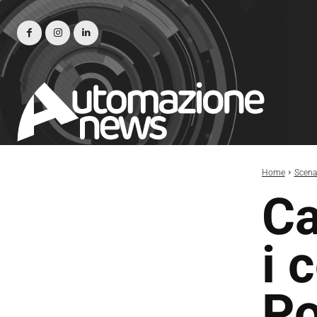
Home
Scena
Ca
i 
P