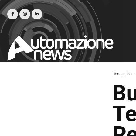
Home
Indust
Bu
Te
Pe