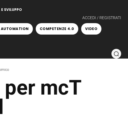
 E SVILUPPO
ACCEDI / REGISTRATI
 AUTOMATION
COMPETENZE 4.0
VIDEO
himico
a per mcT
l