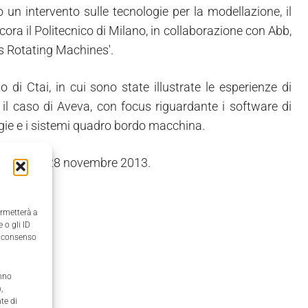
o un intervento sulle tecnologie per la modellazione, il
ora il Politecnico di Milano, in collaborazione con Abb,
as Rotating Machines'.
to di Ctai, in cui sono state illustrate le esperienze di
, il caso di Aveva, con focus riguardante i software di
logie e i sistemi quadro bordo macchina.
a Milano il 28 novembre 2013.
ermetterà a
 o gli ID
il consenso
anno
,
te di