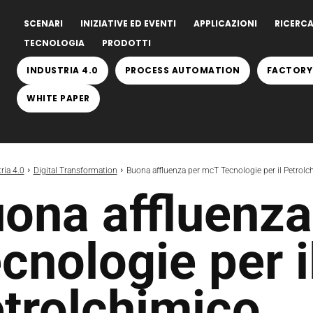
SCENARI
INIZIATIVE ED EVENTI
APPLICAZIONI
RICERCA
TECNOLOGIA
PRODOTTI
INDUSTRIA 4.0
PROCESS AUTOMATION
FACTORY
WHITE PAPER
ria 4.0
Digital Transformation
Buona affluenza per mcT Tecnologie per il Petrolc
ona affluenz
cnologie per i
trolchimico