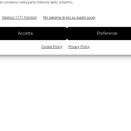
el consenso nella parte inferiore dello schermo.
Gestisci 1771 fornitori
Per saperne di più su questi scopi
Accetta
Preferenze
Cookie Policy
Privacy Policy