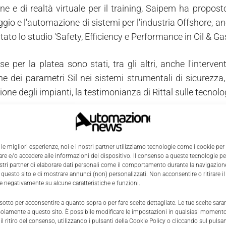
ne e di realtà virtuale per il training, Saipem ha propost
io e l'automazione di sistemi per l'industria Offshore, anc
tato lo studio 'Safety, Efficiency e Performance in Oil & G
se per la platea sono stati, tra gli altri, anche l'interven
ne dei parametri Sil nei sistemi strumentali di sicurezza
ione degli impianti, la testimonianza di Rittal sulle tecno
 edizione di mcT Tecnologie per il Petrolchimico tornerà 
 le migliori esperienze, noi e i nostri partner utilizziamo tecnologie come i cookie per
rcati verticali
e e/o accedere alle informazioni del dispositivo. Il consenso a queste tecnologie p
ostri partner di elaborare dati personali come il comportamento durante la navigazione
 questo sito e di mostrare annunci (non) personalizzati. Non acconsentire o ritirare 
re negativamente su alcune caratteristiche e funzioni.
 sotto per acconsentire a quanto sopra o per fare scelte dettagliate. Le tue scelte sar
solamente a questo sito. È possibile modificare le impostazioni in qualsiasi momento
l ritiro del consenso, utilizzando i pulsanti della Cookie Policy o cliccando sul pulsan