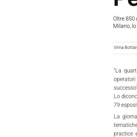
Oltre 850 
Milano, l
Virna Bottare
"La quart
operatori
successo"
Lo dicono,
79 esposit
La giorna
tematiche
practice 