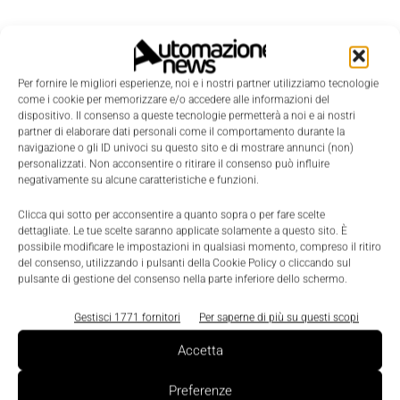
Per fornire le migliori esperienze, noi e i nostri partner utilizziamo tecnologie
come i cookie per memorizzare e/o accedere alle informazioni del
dispositivo. Il consenso a queste tecnologie permetterà a noi e ai nostri
partner di elaborare dati personali come il comportamento durante la
navigazione o gli ID univoci su questo sito e di mostrare annunci (non)
personalizzati. Non acconsentire o ritirare il consenso può influire
negativamente su alcune caratteristiche e funzioni.
Clicca qui sotto per acconsentire a quanto sopra o per fare scelte
dettagliate. Le tue scelte saranno applicate solamente a questo sito. È
possibile modificare le impostazioni in qualsiasi momento, compreso il ritiro
LEGGI LA RIVISTA ⇢
del consenso, utilizzando i pulsanti della Cookie Policy o cliccando sul
pulsante di gestione del consenso nella parte inferiore dello schermo.
Gestisci 1771 fornitori
Per saperne di più su questi scopi
Accetta
Preferenze