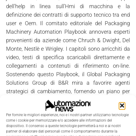
dell'help in linea sull'Hmi di macchina e la
definizione dei contratti di supporto tecnico tra end
user e Oem. Il comitato editoriale del Packaging
Machinery Automation Playbook annovera esperti
provenienti da aziende come Chruch & Dwight, Del
Monte, Nestlè e Wrigley. I capitoli sono arricchiti da
video, testi di specifica scaricabili direttamente e
collegamenti a contenuti di riferimento on-line.
Sostenendo questo Playbook, il Global Packaging
Solutions Group di B&R mira a favorire agenti
strategici di cambiamento, fornendo un piano per
attuare le buone regole di progettazione che
renderanno i costruttori di macchine per il
Per fornire le migliori esperienze, noi e i nostri partner utilizziamo tecnologie
packaging e gli utilizzatori di queste macchine, più
come i cookie per memorizzare e/o accedere alle informazioni del
competitivi nel mercato mondiale. Per registrarsi e
dispositivo. Il consenso a queste tecnologie permetterà a noi e ai nostri
partner di elaborare dati personali come il comportamento durante la
scaricare il Playbook è sufficiente visitare il sito