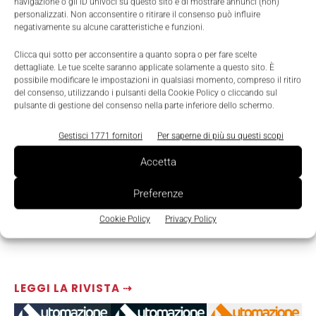
navigazione o gli ID univoci su questo sito e di mostrare annunci (non)
www.packworld.com
.
personalizzati. Non acconsentire o ritirare il consenso può influire
negativamente su alcune caratteristiche e funzioni.
Clicca qui sotto per acconsentire a quanto sopra o per fare scelte
dettagliate. Le tue scelte saranno applicate solamente a questo sito. È
possibile modificare le impostazioni in qualsiasi momento, compreso il ritiro
del consenso, utilizzando i pulsanti della Cookie Policy o cliccando sul
pulsante di gestione del consenso nella parte inferiore dello schermo.
Gestisci 1771 fornitori
Per saperne di più su questi scopi
Accetta
Preferenze
Cookie Policy
Privacy Policy
LEGGI LA RIVISTA ⇢