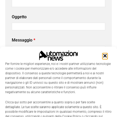
Oggetto
Messaggio
*
Per fornire le migliori esperienze, noi e i nostri partner utilizziamo tecnologie
come i cookie per memorizzare e/o accedere alle informazioni del
dispositivo. Il consenso a queste tecnologie permetterà a noi e ai nostri
partner di elaborare dati personali come il comportamento durante la
navigazione o gli ID univoci su questo sito e di mostrare annunci (non)
personalizzati. Non acconsentire o ritirare il consenso può influire
negativamente su alcune caratteristiche e funzioni.
Clicca qui sotto per acconsentire a quanto sopra o per fare scelte
dettagliate. Le tue scelte saranno applicate solamente a questo sito. È
possibile modificare le impostazioni in qualsiasi momento, compreso il ritiro
Ho letto e compreso l'
Informativa sulla Privacy
e
del consenso, utilizzando i pulsanti della Cookie Policy o cliccando sul