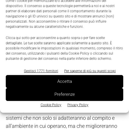
come i cookie per memorizzare e/o accedere alle informazioni del
dispositivo. Il consenso a queste tecnologie permetterà a noi e ai nostri
scollamento tra quello che è naturale e quello che è
partner di elaborare dati personali come il comportamento durante la
tecnologico, che sfrutta le risorse naturali e alla fine
navigazione o gli ID univoci su questo sito e di mostrare annunci (non)
personalizzati. Non acconsentire o ritirare il consenso può influire
del proprio ciclo di vita diventa rifiuto da smaltire.
negativamente su alcune caratteristiche e funzioni.
Clicca qui sotto per acconsentire a quanto sopra o per fare scelte
Gli approcci futuri
dettagliate. Le tue scelte saranno applicate solamente a questo sito. È
possibile modificare le impostazioni in qualsiasi momento, compreso il ritiro
In linea con le recenti tendenze nella ricerca
del consenso, utilizzando i pulsanti della Cookie Policy o cliccando sul
pulsante di gestione del consenso nella parte inferiore dello schermo.
robotica, gli approcci futuri invertiranno la
prospettiva sulla progettazione dei robot, andando
Gestisci 1771 fornitori
Per saperne di più su questi scopi
oltre la soft robotics, con robot in grado di
Accetta
crescere, rigenerarsi, cambiare forma
; oltre i
materiali intelligenti, grazie a funzionalità bioibride
Preferenze
che garantiranno la multifunzionalità e la
Cookie Policy
Privacy Policy
biocompatibilità; oltre la robotica evolutiva, con
sistemi che non solo si adatteranno al compito e
all’ambiente in cui operano, ma che miglioreranno