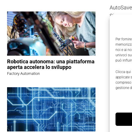
AutoSave t
Siemens, 
Con la
ve
AutoSave 
Per fornire
memorizzar
noi e ai n
univoci su
Il por
Robotica autonoma: una piattaforma
può influi
aperta accelera lo sviluppo
Clicca qui
AutoSave
Factory Automation
applicate 
all’operat
compreso i
gestione d
avere una