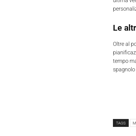
ultima ver
personali
Le alt
Oltre al 
pianifica
tempo mass
spagnolo e
TAGS
M