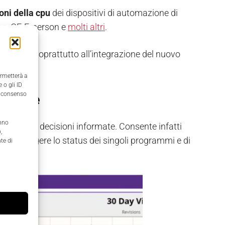
oni della cpu
dei dispositivi di automazione di
tion, GE-Emerson e
molti altri
.
o, grazie soprattutto all’integrazione del nuovo
ermetterà a
 o gli ID
il consenso
formate
anno
 a prendere decisioni informate. Consente infatti
,
ento, di leggere lo status dei singoli programmi e di
te di