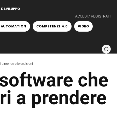
 E SVILUPPO
ACCEDI / REGISTRATI
 AUTOMATION
COMPETENZE 4.0
VIDEO
i a prendere le decisioni
 software che
ori a prendere