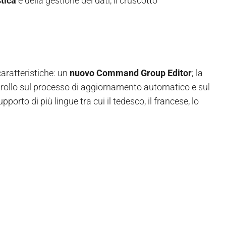
stica
e della gestione dei dati, il cruscotto
caratteristiche: un
nuovo Command Group Editor
; la
ntrollo sul processo di aggiornamento automatico e sul
orto di più lingue tra cui il tedesco, il francese, lo