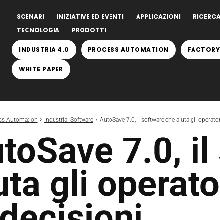
SCENARI
INIZIATIVE ED EVENTI
APPLICAZIONI
RICERCA
TECNOLOGIA
PRODOTTI
INDUSTRIA 4.0
PROCESS AUTOMATION
FACTORY
WHITE PAPER
ss Automation
Industrial Software
AutoSave 7.0, il software che aiuta gli operator
toSave 7.0, il
uta gli operat
 decisioni