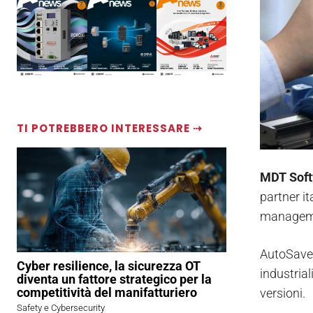
TI POTREBBERO INTERESSARE ⇢
MDT Sof
partner it
managemen
AutoSave 
Cyber resilience, la sicurezza OT
industria
diventa un fattore strategico per la
competitività del manifatturiero
versioni.
Safety e Cybersecurity