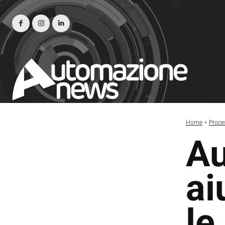
Home
Proce
Au
ai
le