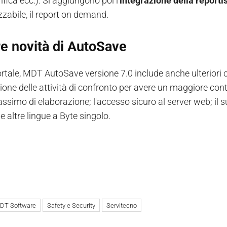
ifica ecc.). Si aggiungono poi l'
integrazione della reporti
zzabile, il report on demand.
re novità di AutoSave
portale, MDT AutoSave versione 7.0 include anche ulteriori 
zione delle attività di confronto per avere un maggiore co
imo di elaborazione; l'accesso sicuro al server web; il supp
 altre lingue a Byte singolo.
DT Software
Safety e Security
Servitecno